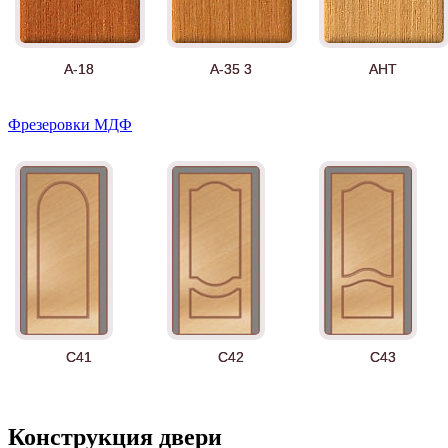
А-18
А-35 3
АНТ
Фрезеровки МДФ
Д-11 СС
Д-15 60
Д-33
C41
C42
C43
Конструкция двери