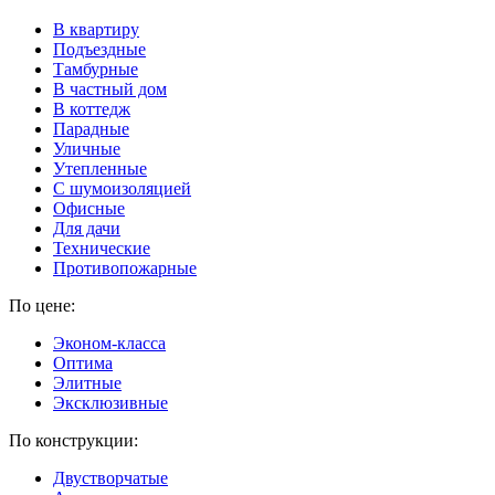
В квартиру
Подъездные
Тамбурные
В частный дом
В коттедж
Парадные
Уличные
Утепленные
C шумоизоляцией
Офисные
Для дачи
Технические
Противопожарные
По цене:
Эконом-класса
Оптима
Элитные
Эксклюзивные
По конструкции:
Двустворчатые