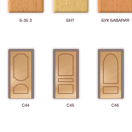
Б-35 3
БНТ
БУК БАВАРИЯ
Д-35 Н
Д-35 С
Д-35 СС
C44
C45
C46