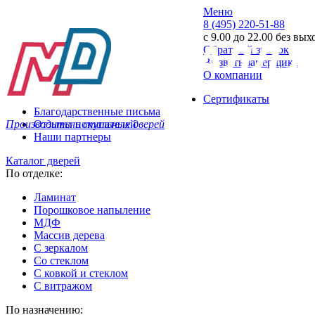
Меню
8 (495) 220-51-88
с 9.00 до 22.00 без вы
Обратный звонок
Вызвать замерщика
О компании
Сертификаты
Благодарственные письма
Производитель стальных дверей
Отзывы покупателей
Наши партнеры
Каталог дверей
По отделке:
Ламинат
Порошковое напыление
МДФ
Массив дерева
С зеркалом
Со стеклом
С ковкой и стеклом
С витражом
По назначению: