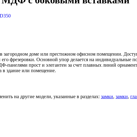
а МДФ с боковыми вставками
D350
 в загородном доме или престижном офисном помещении. Досту
 его фрезеровки. Основной упор делается на индивидуальные 
Ф-панелями прост и элегантен за счет плавных линий орнаменто
а в здание или помещение.
нить на другие модели, указанные в разделах:
замки
,
замки
,
гла