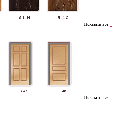
Д-11 Н
Д-11 С
Показать все
Д-36 46 30
Д-36 Н
C47
C48
Показать все