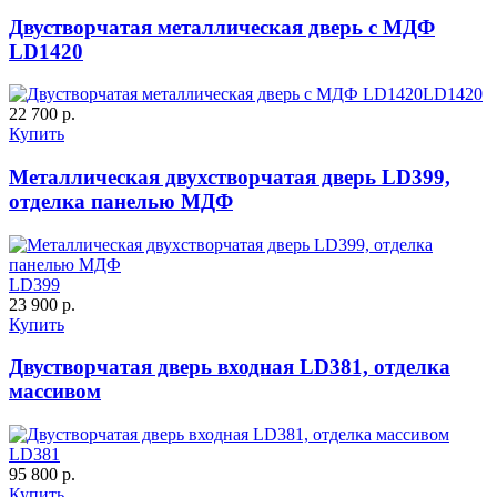
C57
C58
Двустворчатая металлическая дверь с МДФ
LD1420
LD1420
22 700 р.
Купить
Металлическая двухстворчатая дверь LD399,
ДНТ
ДС
отделка панелью МДФ
C59
C60
LD399
23 900 р.
Купить
Двустворчатая дверь входная LD381, отделка
массивом
ДУБ БЕЛЁНЫЙ
ДЗП
LD381
95 800 р.
Купить