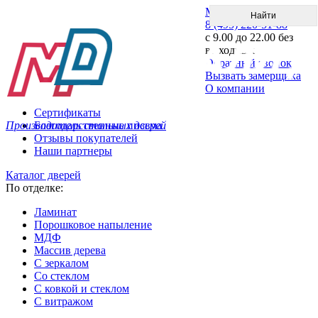
Меню
8 (495) 220-51-88
с 9.00 до 22.00 без
выходных
Обратный звонок
Вызвать замерщика
О компании
Сертификаты
Производитель стальных дверей
Благодарственные письма
Отзывы покупателей
Наши партнеры
Каталог дверей
По отделке:
Ламинат
Порошковое напыление
МДФ
Массив дерева
С зеркалом
Со стеклом
С ковкой и стеклом
С витражом