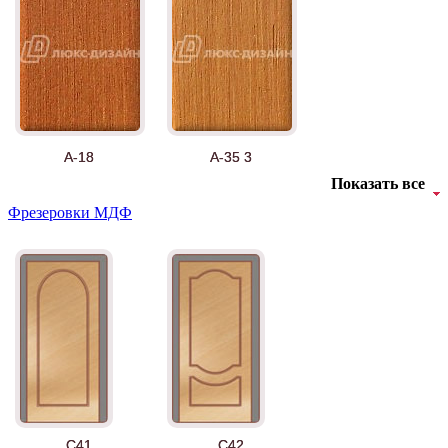
А-18
А-35 3
Показать все
Фрезеровки МДФ
АНТ
Б-35 3
C41
C42