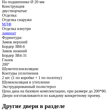
C53
C54
На подшипнике Ø 20 мм
Конструкция
двустворчатые
Отделка:
Береза
Дуб атланта
Отделка снаружи
МДФ
Отделка изнутри
ламинат
Фурнитура:
Д-36 С
Д-36 СС
Замок верхний
Бордер ЗВ8-6
Замок нижний
Бордер ЗВ4-31
C55
C56
Глазок
200°
Шумотеплоизоляция:
Дуб седой
Белый
Контуры уплотнения
2 шт. (1 по коробке + 1 по полотну)
Шумоизоляция и утепление
Экструдированный полистерол
Цена дана на базовую комплектацию, при размере до 200*80.
Двери изготавливаются по каждому конкретному проему.
Д-37 Н
Д-43 30
Другие двери в разделе