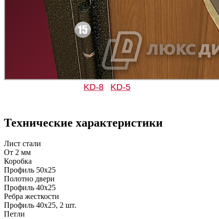
C49
C50
Орех темный
Махагон
Д-35 С
Д-35 СС
KD-8
KD-5
C51
C52
Технические характеристики
Дуб ясный
Бук
Лист стали
От 2 мм
Коробка
Профиль 50х25
Полотно двери
Профиль 40х25
Д-36 46 30
Д-36 Н
Ребра жесткости
Профиль 40х25, 2 шт.
Петли