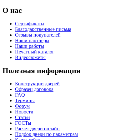
C69
C70
О нас
Сертификаты
Благодарственные письма
Отзывы покупателей
Наши партнеры
Наши работы
Печатный каталог
К-36 С
К-36 СС
Видеосюжеты
Полезная информация
C71
C72
Конструкции дверей
Образец договора
FAQ
Термины
Форум
Новости
Статьи
ГОСТы
К-37 Н
К-46 30
Расчет двери онлайн
Подбор двери по параметрам
Карта сайта