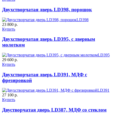
C61
C62
Двухстворчатая дверь LD398, порошок
LD398
23 800 р.
Купить
Двухстворчатая дверь LD395, с дверным
К-10 60
К-11 Н
молотком
LD395
29 600 р.
C63
C64
Купить
Двухстворчатая дверь LD391, МДФ с
фрезировкой
LD391
27 100 р.
Купить
К-11 С
К-11 СС
Двустворчатая дверь LD387, МДФ со стеклом