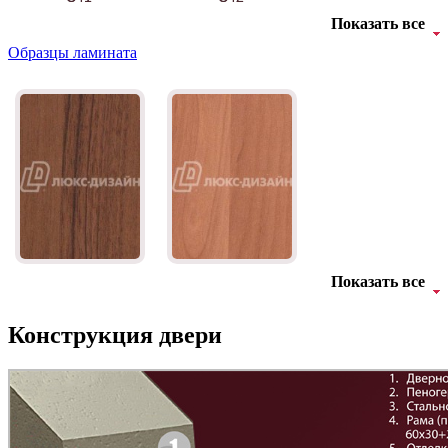
Показать все
Образцы ламината
БНТ
БУК БАВАРИЯ
C43
C44
Показать все
Орех светлый
Ольха
Конструкция двери
Д-11 Н
Д-11 С
C45
C46