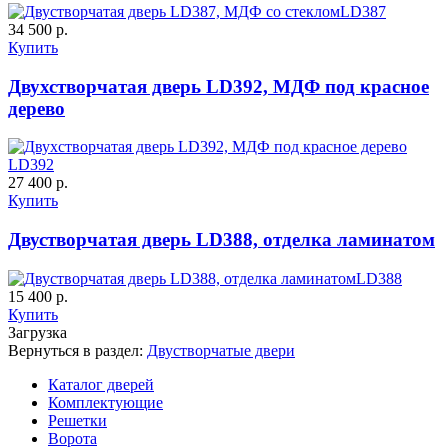
C65
C66
LD387
34 500 р.
Купить
Двухстворчатая дверь LD392, МДФ под красное
дерево
LD392
К-35 С
К-35 СС
27 400 р.
Купить
C67
C68
Двустворчатая дверь LD388, отделка ламинатом
LD388
15 400 р.
Купить
Загрузка
Вернуться в раздел:
Двустворчатые двери
Каталог дверей
К-36 46 30
К-36 Н
Комплектующие
Решетки
Ворота