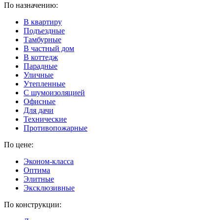
По назначению:
В квартиру
Подъездные
Тамбурные
В частный дом
В коттедж
Парадные
Уличные
Утепленные
C шумоизоляцией
Офисные
Для дачи
Технические
Противопожарные
По цене:
Эконом-класса
Оптима
Элитные
Эксклюзивные
По конструкции: