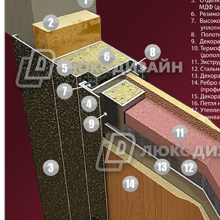
Груша
Дуб рустикал
Д-11 СС
Д-15 60
C47
C48
Бук Бавария
Вишня Оксфорд
Д-33
Д-35 Н