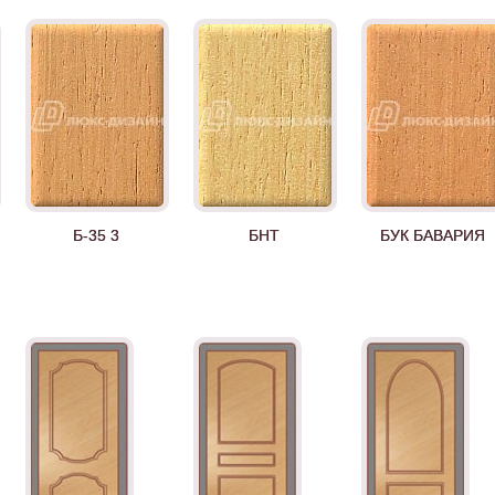
Б-35 3
БНТ
БУК БАВАРИЯ
Д-35 Н
Д-35 С
Д-35 СС