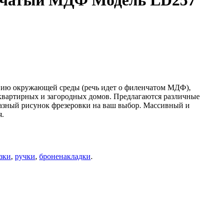
ёнчатый МДФ Модель LD257
твию окружающей среды (речь идет о филенчатом МДФ),
оквартирных и загородных домов. Предлагаются различные
разный рисунок фрезеровки на ваш выбор. Массивный и
я.
зки
,
ручки
,
броненакладки
.