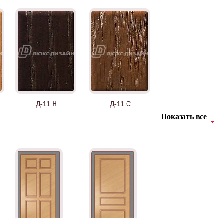
Д-11 Н
Д-11 С
Показать все
Д-36 46 30
Д-36 Н