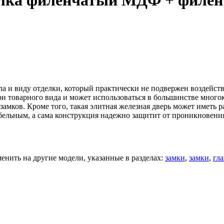
делка филенчатый МДФ + фил
ла и виду отделки, который практически не подвержен воздейс
ри товарного вида и может использоваться в большинстве мног
амков. Кроме того, такая элитная железная дверь может иметь 
абельным, а сама конструкция надежно защитит от проникновени
нить на другие модели, указанные в разделах:
замки
,
замки
,
гла