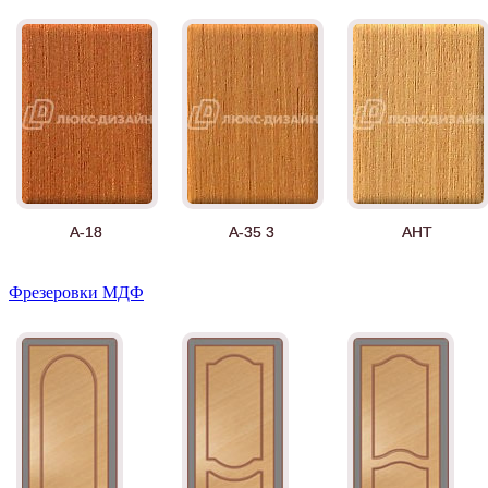
А-18
А-35 3
АНТ
Фрезеровки МДФ
Д-11 СС
Д-15 60
Д-33