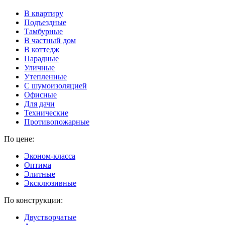
В квартиру
Подъездные
Тамбурные
В частный дом
В коттедж
Парадные
Уличные
Утепленные
C шумоизоляцией
Офисные
Для дачи
Технические
Противопожарные
По цене:
Эконом-класса
Оптима
Элитные
Эксклюзивные
По конструкции:
Двустворчатые