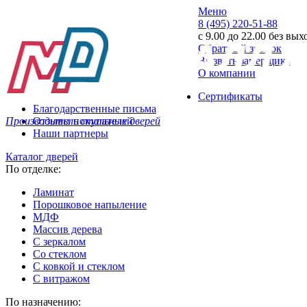
Меню
8 (495) 220-51-88
с 9.00 до 22.00 без вы
Обратный звонок
Вызвать замерщика
О компании
Сертификаты
Благодарственные письма
Производитель стальных дверей
Отзывы покупателей
Наши партнеры
Каталог дверей
По отделке:
Ламинат
Порошковое напыление
МДФ
Массив дерева
С зеркалом
Со стеклом
С ковкой и стеклом
С витражом
По назначению: