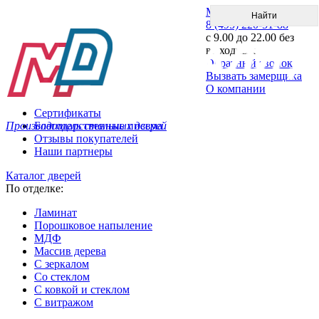
Меню
8 (495) 220-51-88
с 9.00 до 22.00 без
выходных
Обратный звонок
Вызвать замерщика
О компании
Сертификаты
Производитель стальных дверей
Благодарственные письма
Отзывы покупателей
Наши партнеры
Каталог дверей
По отделке:
Ламинат
Порошковое напыление
МДФ
Массив дерева
С зеркалом
Со стеклом
С ковкой и стеклом
С витражом