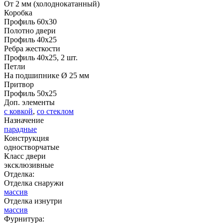
От 2 мм (холоднокатанный)
ДНТ
ДС
Коробка
Профиль 60х30
Полотно двери
Профиль 40х25
Ребра жесткости
Профиль 40х25, 2 шт.
Петли
На подшипнике Ø 25 мм
Притвор
Профиль 50х25
Доп. элементы
с ковкой
,
со стеклом
ДУБ БЕЛЁНЫЙ
ДЗП
Назначение
парадные
Конструкция
одностворчатые
Класс двери
эксклюзивные
Отделка:
Отделка снаружи
массив
Отделка изнутри
массив
Фурнитура: