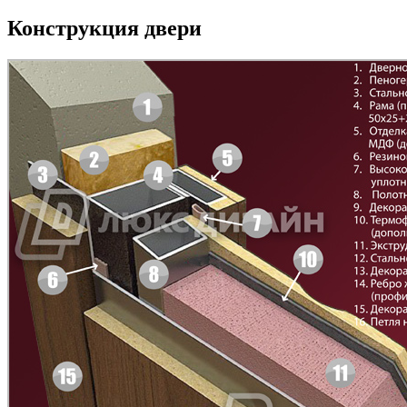
Д-35 С
Д-35 СС
Конструкция двери
Д-36 46 30
Д-36 Н