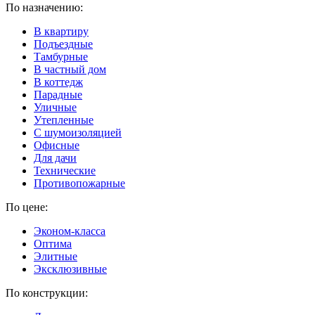
По назначению:
В квартиру
Подъездные
Тамбурные
В частный дом
В коттедж
Парадные
Уличные
Утепленные
C шумоизоляцией
Офисные
Для дачи
Технические
Противопожарные
По цене:
Эконом-класса
Оптима
Элитные
Эксклюзивные
По конструкции: