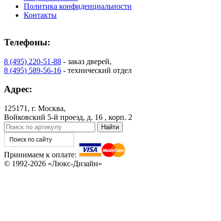
Политика конфиденциальности
Контакты
Телефоны:
8 (495) 220-51-88
- заказ дверей,
C76
C77
8 (495) 589-56-16
- технический отдел
Адрес:
125171, г. Москва,
Войковский 5-й проезд, д. 16 , корп. 2
Принимаем к оплате:
© 1992-2026 «Люкс-Дизайн»
C78
C79