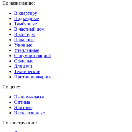
По назначению:
В квартиру
Подъездные
Тамбурные
В частный дом
В коттедж
Парадные
Уличные
Утепленные
C шумоизоляцией
Офисные
Для дачи
Технические
Противопожарные
По цене:
Эконом-класса
Оптима
Элитные
Эксклюзивные
По конструкции: