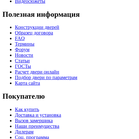
Видеосюжеты
Полезная информация
Конструкции дверей
Образец договора
FAQ
C71
C72
Термины
Форум
Новости
Статьи
ГОСТы
Расчет двери онлайн
Подбор двери по параметрам
Карта сайта
Покупателю
Как купить
C73
C75
Доставка и установка
Вызов замерщика
Наши преимущества
Дилерам
Соц. программа