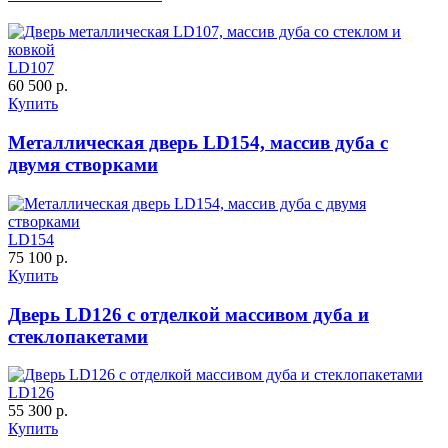
LD107
60 500 р.
Купить
C63
C64
Металлическая дверь LD154, массив дуба с
двумя створками
LD154
75 100 р.
Купить
Дверь LD126 с отделкой массивом дуба и
стеклопакетами
C65
C66
LD126
55 300 р.
Купить