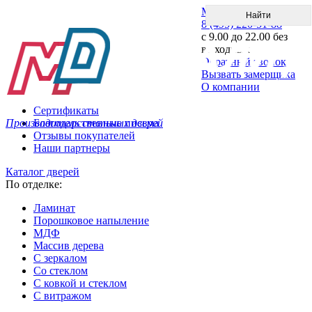
Меню
8 (495) 220-51-88
с 9.00 до 22.00 без
выходных
Обратный звонок
Вызвать замерщика
О компании
Сертификаты
Производитель стальных дверей
Благодарственные письма
Отзывы покупателей
Наши партнеры
Каталог дверей
По отделке:
Ламинат
Порошковое напыление
МДФ
Массив дерева
С зеркалом
Со стеклом
С ковкой и стеклом
С витражом