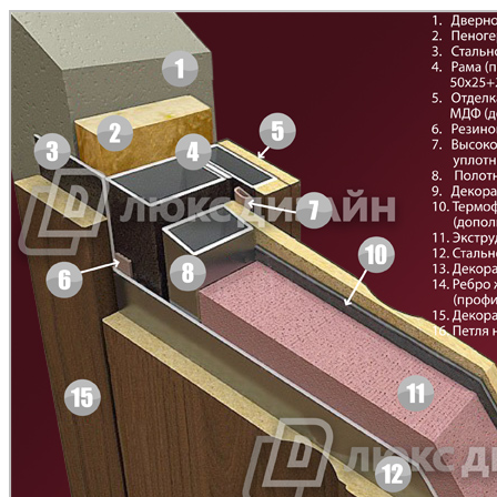
Д-33
Д-35 Н
C43
C44
Д-35 С
Д-35 СС
C45
C46