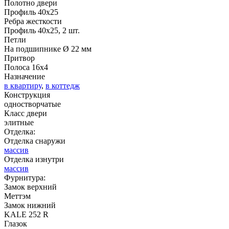
Полотно двери
Профиль 40х25
Ребра жесткости
Профиль 40х25, 2 шт.
Д-37 Н
Д-43 30
Петли
На подшипнике Ø 22 мм
Притвор
C51
C52
Полоса 16х4
Назначение
в квартиру
,
в коттедж
Конструкция
одностворчатые
Класс двери
элитные
Отделка:
Отделка снаружи
ДНТ
ДС
массив
Отделка изнутри
массив
Фурнитура:
C53
C54
Замок верхний
Меттэм
Замок нижний
KALE 252 R
Глазок