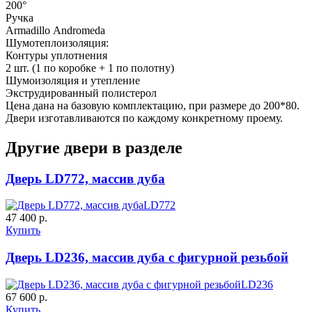
200°
Ручка
Armadillo Аndromeda
Шумотеплоизоляция:
ДУБ БЕЛЁНЫЙ
ДЗП
Контуры уплотнения
2 шт. (1 по коробке + 1 по полотну)
Шумоизоляция и утепление
C55
C56
Экструдированный полистерол
Цена дана на базовую комплектацию, при размере до 200*80.
Двери изготавливаются по каждому конкретному проему.
Другие двери в разделе
Дверь LD772, массив дуба
LD772
47 400 р.
Купить
C57
C58
Дверь LD236, массив дуба с фигурной резьбой
LD236
67 600 р.
Купить