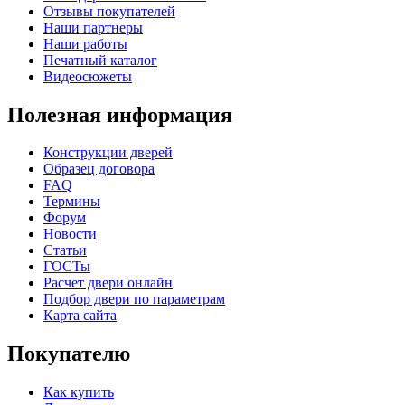
Отзывы покупателей
Наши партнеры
Наши работы
Печатный каталог
Видеосюжеты
Полезная информация
КНТ
ВЕНГЕ
Конструкции дверей
Образец договора
C76
C77
FAQ
Термины
Форум
Новости
Статьи
ГОСТы
Расчет двери онлайн
Подбор двери по параметрам
Карта сайта
Покупателю
C78
C79
Как купить