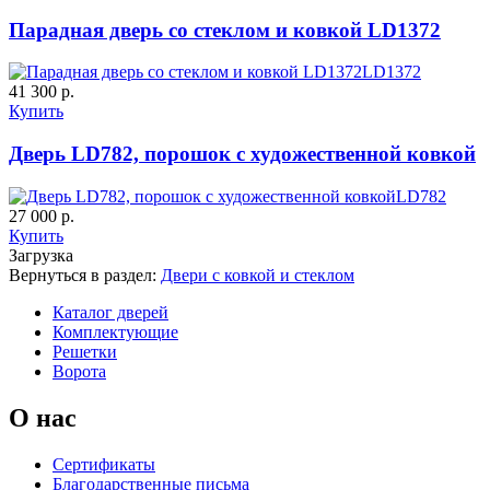
Парадная дверь со стеклом и ковкой LD1372
LD1372
41 300 р.
Купить
К-36 С
К-36 СС
Дверь LD782, порошок с художественной ковкой
LD782
C71
C72
27 000 р.
Купить
Загрузка
Вернуться в раздел:
Двери с ковкой и стеклом
Каталог дверей
Комплектующие
Решетки
Ворота
К-37 Н
К-46 30
О нас
C73
C75
Сертификаты
Благодарственные письма