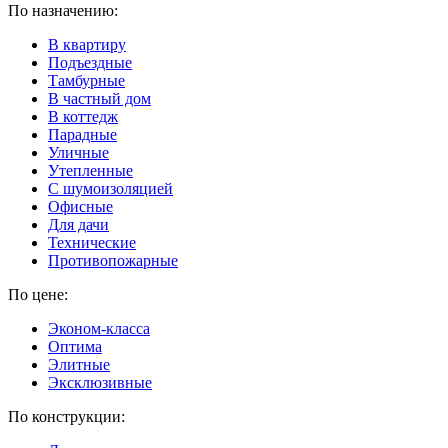
По назначению:
В квартиру
Подъездные
Тамбурные
В частный дом
В коттедж
Парадные
Уличные
Утепленные
C шумоизоляцией
Офисные
Для дачи
Технические
Противопожарные
По цене:
Эконом-класса
Оптима
Элитные
Эксклюзивные
По конструкции: