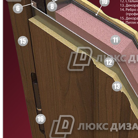
Д-35 С
Д-35 СС
C51
C52
Д-36 46 30
Д-36 Н
C53
C54