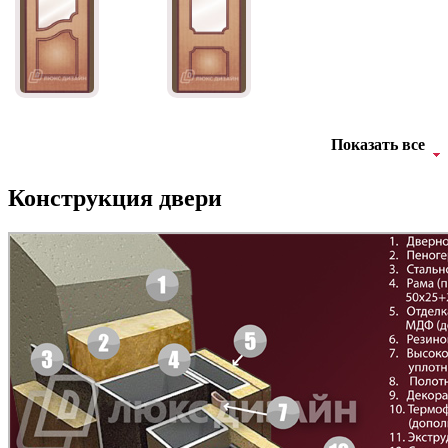
Д-11 СС
Д-15 60
Показать все
C47
C48
Конструкция двери
Д-33
Д-35 Н
C49
C50