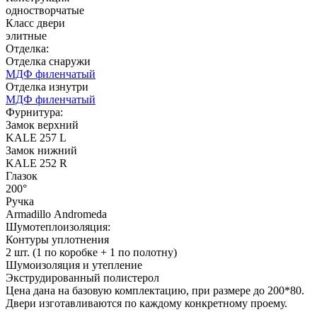
одностворчатые
Класс двери
элитные
Отделка:
Отделка снаружи
МДФ филенчатый
ДНТ
ДС
Отделка изнутри
МДФ филенчатый
Фурнитура:
Замок верхний
C59
C60
KALE 257 L
Замок нижний
KALE 252 R
Глазок
200°
Ручка
Armadillo Аndromeda
Шумотеплоизоляция:
Контуры уплотнения
ДУБ БЕЛЁНЫЙ
ДЗП
2 шт. (1 по коробке + 1 по полотну)
Шумоизоляция и утепление
Экструдированный полистерол
C61
C62
Цена дана на базовую комплектацию, при размере до 200*80.
Двери изготавливаются по каждому конкретному проему.