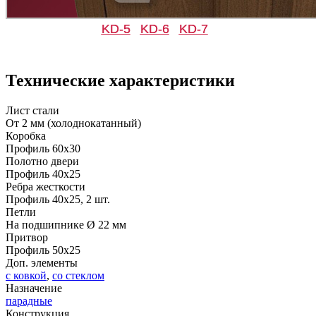
KD-5
KD-6
KD-7
Технические характеристики
Д-36 С
Д-36 СС
Лист стали
От 2 мм (холоднокатанный)
C55
C56
Коробка
Профиль 60х30
Полотно двери
Профиль 40х25
Ребра жесткости
Профиль 40х25, 2 шт.
Петли
На подшипнике Ø 22 мм
Притвор
Д-37 Н
Д-43 30
Профиль 50х25
Доп. элементы
с ковкой
,
со стеклом
C57
C58
Назначение
парадные
Конструкция