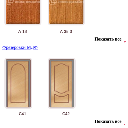
А-18
А-35 3
Показать все
Фрезеровки МДФ
АНТ
Б-35 3
C41
C42
Показать все