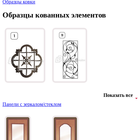
Образцы ковки
Образцы кованных элементов
БНТ
БУК БАВАРИЯ
C43
C44
Показать все
Панели с зеркалом/стеклом
Д-11 Н
Д-11 С
C45
C46