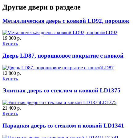
Другие двери в разделе
Металлическая дверь с ковкой LD92, порошок
LD92
К-10 60
К-11 Н
19 300 р.
Купить
Дверь LD87, порошковое покрытие с ковкой
C63
C64
LD87
12 800 р.
Купить
Элитная дверь со стеклом и ковкой LD1375
LD1375
К-11 С
К-11 СС
21 400 р.
Купить
Парадная дверь со стеклом и ковкой LD1341
C65
C66
LD1341