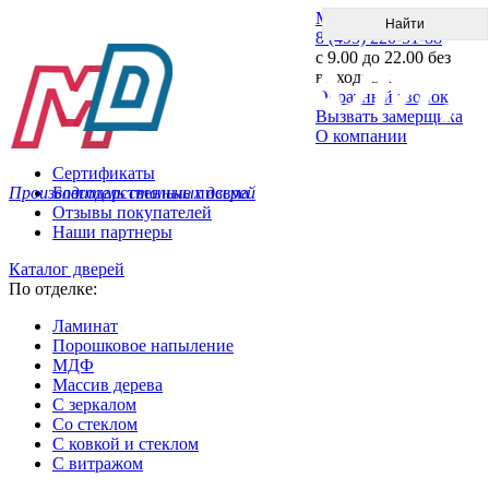
Меню
8 (495) 220-51-88
с 9.00 до 22.00 без
выходных
Обратный звонок
Вызвать замерщика
О компании
Сертификаты
Производитель стальных дверей
Благодарственные письма
Отзывы покупателей
Наши партнеры
Каталог дверей
По отделке:
Ламинат
Порошковое напыление
МДФ
Массив дерева
С зеркалом
Со стеклом
С ковкой и стеклом
С витражом