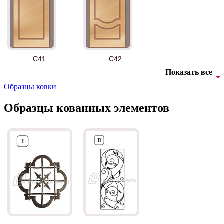
АНТ
Б-35 3
C41
C42
Показать все
Образцы ковки
Образцы кованных элементов
БНТ
БУК БАВАРИЯ
C43
C44