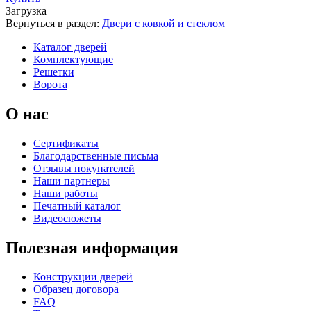
Загрузка
Вернуться в раздел:
Двери с ковкой и стеклом
Каталог дверей
К-37 Н
К-46 30
Комплектующие
Решетки
Ворота
C73
C75
О нас
Сертификаты
Благодарственные письма
Отзывы покупателей
Наши партнеры
Наши работы
Печатный каталог
КНТ
ВЕНГЕ
Видеосюжеты
Полезная информация
C76
C77
Конструкции дверей
Образец договора
FAQ