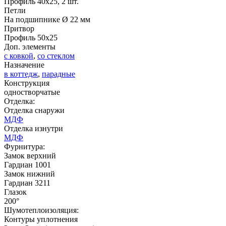
Профиль 40х25, 2 шт.
Петли
На подшипнике Ø 22 мм
Притвор
Д-37 Н
Д-43 30
Профиль 50х25
Доп. элементы
с ковкой
,
со стеклом
C57
C58
Назначение
в коттедж
,
парадные
Конструкция
одностворчатые
Отделка:
Отделка снаружи
МДФ
Отделка изнутри
МДФ
ДНТ
ДС
Фурнитура:
Замок верхний
Гардиан 1001
Замок нижний
C59
C60
Гардиан 3211
Глазок
200°
Шумотеплоизоляция:
Контуры уплотнения