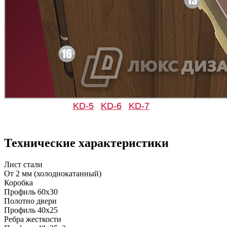
Д-36 46 30
Д-36 Н
C53
C54
KD-5
KD-6
KD-7
Технические характеристики
Д-36 С
Д-36 СС
Лист стали
От 2 мм (холоднокатанный)
C55
C56
Коробка
Профиль 60х30
Полотно двери
Профиль 40х25
Ребра жесткости