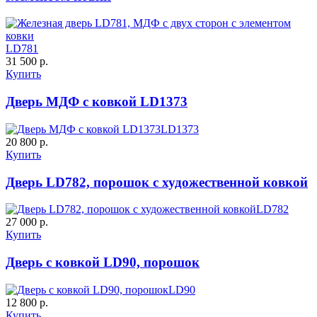
LD781
К-36 46 30
К-36 Н
31 500 р.
Купить
C69
C70
Дверь МДФ с ковкой LD1373
LD1373
20 800 р.
Купить
Дверь LD782, порошок с художественной ковкой
К-36 С
К-36 СС
LD782
27 000 р.
Купить
C71
C72
Дверь с ковкой LD90, порошок
LD90
12 800 р.
Купить