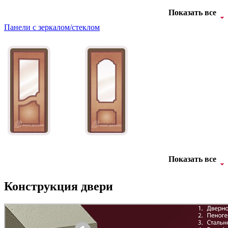
Показать все
Панели с зеркалом/стеклом
Д-11 Н
Д-11 С
C45
C46
Д-11 СС
Д-15 60
Показать все
C47
C48
Конструкция двери