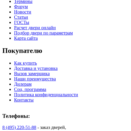
Термины
Форум
Новости
Статьи
ГОСТы
Расчет двери онлайн
Подбор двери по параметрам
Карта сайта
C78
C79
Покупателю
Как купить
Доставка и установка
Вызов замерщика
Наши преимущества
Дилерам
Соц. программа
Политика конфиденциальности
Контакты
C80
C81
Телефоны:
8 (495) 220-51-88
- заказ дверей,