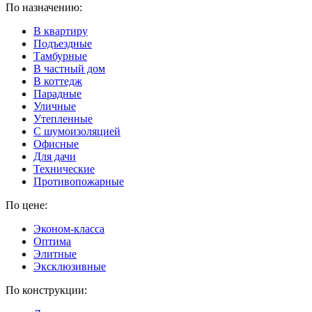
По назначению:
В квартиру
Подъездные
Тамбурные
В частный дом
В коттедж
Парадные
Уличные
Утепленные
C шумоизоляцией
Офисные
Для дачи
Технические
Противопожарные
По цене:
Эконом-класса
Оптима
Элитные
Эксклюзивные
По конструкции: