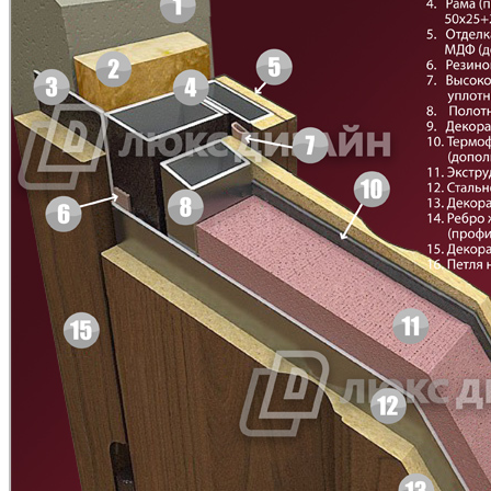
Д-33
Д-35 Н
C49
C50
Д-35 С
Д-35 СС
C51
C52