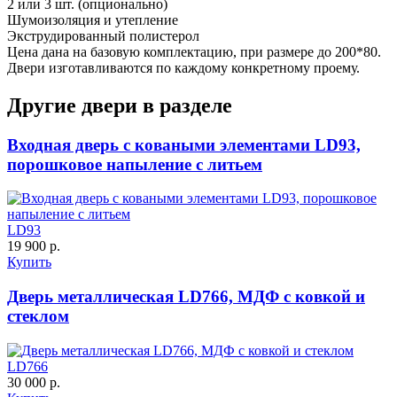
2 или 3 шт. (опционально)
Шумоизоляция и утепление
Экструдированный полистерол
Цена дана на базовую комплектацию, при размере до 200*80.
ДУБ БЕЛЁНЫЙ
ДЗП
Двери изготавливаются по каждому конкретному проему.
Другие двери в разделе
C61
C62
Входная дверь с коваными элементами LD93,
порошковое напыление с литьем
LD93
19 900 р.
К-10 60
К-11 Н
Купить
Дверь металлическая LD766, МДФ с ковкой и
C63
C64
стеклом
LD766
30 000 р.