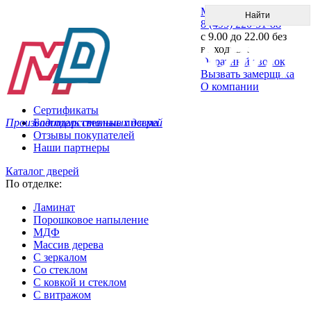
Меню
8 (495) 220-51-88
с 9.00 до 22.00 без
выходных
Обратный звонок
Вызвать замерщика
О компании
Сертификаты
Производитель стальных дверей
Благодарственные письма
Отзывы покупателей
Наши партнеры
Каталог дверей
По отделке:
Ламинат
Порошковое напыление
МДФ
Массив дерева
С зеркалом
Со стеклом
С ковкой и стеклом
С витражом