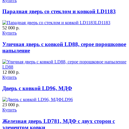
Купить
Парадная дверь со стеклом и ковкой LD1183
К-11 С
К-11 СС
LD1183
52 000 р.
Купить
C65
C66
Уличная дверь с ковкой LD88, серое порошковое
напыление
LD88
12 800 р.
Купить
К-35 С
К-35 СС
Дверь с ковкой LD96, МДФ
LD96
C67
C68
23 000 р.
Купить
Железная дверь LD781, МДФ с двух сторон с
элементом ковки