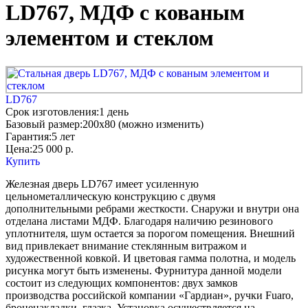
LD767, МДФ с кованым
элементом и стеклом
LD767
Срок изготовления:
1 день
Базовый размер:
200x80 (можно изменить)
Гарантия:
5 лет
Цена:
25 000
р.
Купить
Железная дверь LD767 имеет усиленную
цельнометаллическую конструкцию с двумя
дополнительными ребрами жесткости. Снаружи и внутри она
отделана листами МДФ. Благодаря наличию резинового
уплотнителя, шум остается за порогом помещения. Внешний
вид привлекает внимание стеклянным витражом и
художественной ковкой. И цветовая гамма полотна, и модель
рисунка могут быть изменены. Фурнитура данной модели
состоит из следующих компонентов: двух замков
производства российской компании «Гардиан», ручки Fuaro,
броненакладки, глазка. Установка осуществляется на