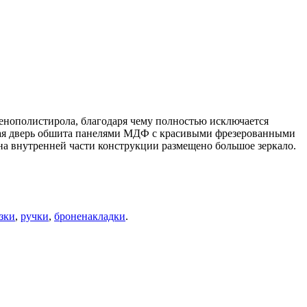
енополистирола, благодаря чему полностью исключается
ьная дверь обшита панелями МДФ с красивыми фрезерованными
на внутренней части конструкции размещено большое зеркало.
зки
,
ручки
,
броненакладки
.