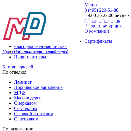
Меню
8 (495) 220-51-88
с 9.00 до 22.00 без вы
Обратный звонок
Вызвать замерщика
О компании
Сертификаты
Благодарственные письма
Производитель стальных дверей
Отзывы покупателей
Наши партнеры
Каталог дверей
По отделке:
Ламинат
Порошковое напыление
МДФ
Массив дерева
С зеркалом
Со стеклом
С ковкой и стеклом
С витражом
По назначению: