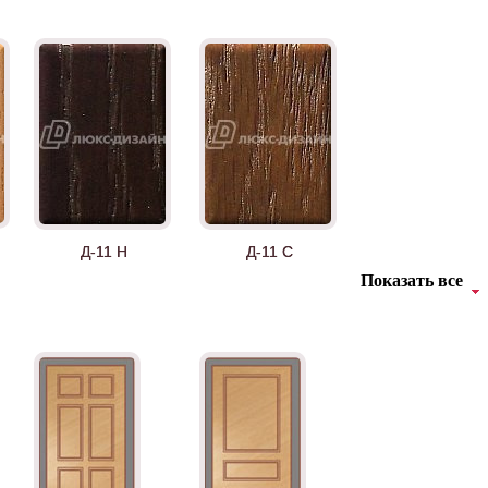
Д-11 Н
Д-11 С
Показать все