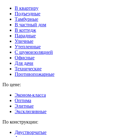
В квартиру
Подъездные
Тамбурные
В частный дом
В коттедж
Парадные
Уличные
Утепленные
C шумоизоляцией
Офисные
Для дачи
Технические
Противопожарные
По цене:
Эконом-класса
Оптима
Элитные
Эксклюзивные
По конструкции:
Двустворчатые