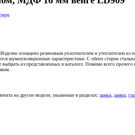
лом, МДФ 16 мм венге LD909
D909
 Изделие оснащено резиновым уплотнителем и утеплителем из п
аются шумоизоляционные характеристики. С обеих сторон стал
 выбрать из представленных в каталоге. Помимо всего прочего 
зком.
нить на другие модели, указанные в разделах:
замки
,
замки
,
гла