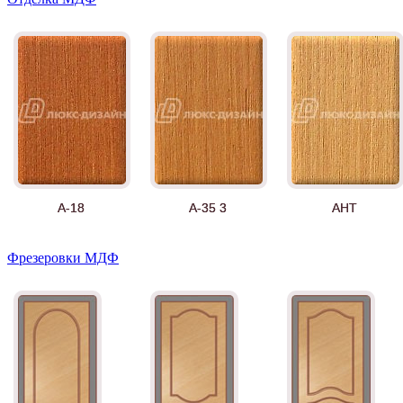
А-18
А-35 3
АНТ
Фрезеровки МДФ