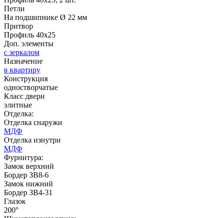
Д-35 С
Д-35 СС
Петли
На подшипнике Ø 22 мм
Притвор
Профиль 40х25
Доп. элементы
с зеркалом
Назначение
в квартиру
Конструкция
одностворчатые
Класс двери
элитные
Д-36 46 30
Д-36 Н
Отделка:
Отделка снаружи
МДФ
Отделка изнутри
МДФ
Фурнитура:
Замок верхний
Бордер ЗВ8-6
Замок нижний
Бордер ЗВ4-31
Глазок
200°