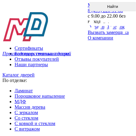
Меню
8 (495) 220-51-88
с 9.00 до 22.00 без
выходных
Обратный звонок
Вызвать замерщика
О компании
Сертификаты
Производитель стальных дверей
Благодарственные письма
Отзывы покупателей
Наши партнеры
Каталог дверей
По отделке:
Ламинат
Порошковое напыление
МДФ
Массив дерева
С зеркалом
Со стеклом
С ковкой и стеклом
С витражом