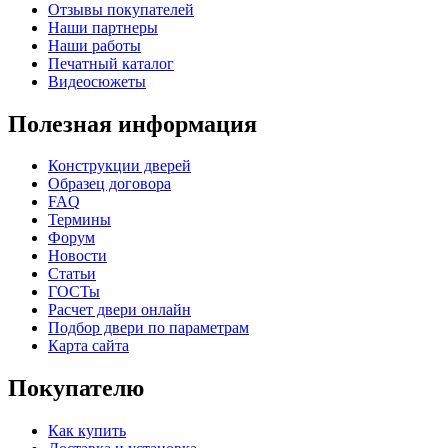
Отзывы покупателей
К-36 С
К-36 СС
Наши партнеры
Наши работы
Печатный каталог
Видеосюжеты
Полезная информация
Конструкции дверей
Образец договора
FAQ
Термины
К-37 Н
К-46 30
Форум
Новости
Статьи
ГОСТы
Расчет двери онлайн
Подбор двери по параметрам
Карта сайта
Покупателю
Как купить