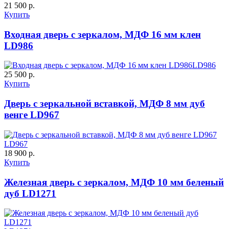
К-10 60
К-11 Н
21 500 р.
Купить
Входная дверь с зеркалом, МДФ 16 мм клен
LD986
LD986
25 500 р.
Купить
Дверь с зеркальной вставкой, МДФ 8 мм дуб
венге LD967
К-11 С
К-11 СС
LD967
18 900 р.
Купить
Железная дверь с зеркалом, МДФ 10 мм беленый
дуб LD1271