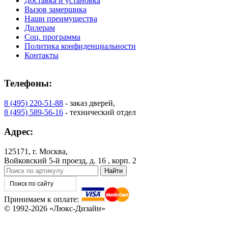
Доставка и установка
КНТ
ВЕНГЕ
Вызов замерщика
Наши преимущества
Дилерам
Соц. программа
Политика конфиденциальности
Контакты
Телефоны:
8 (495) 220-51-88
- заказ дверей,
8 (495) 589-56-16
- технический отдел
Адрес:
125171, г. Москва,
Войковский 5-й проезд, д. 16 , корп. 2
Принимаем к оплате:
© 1992-2026 «Люкс-Дизайн»