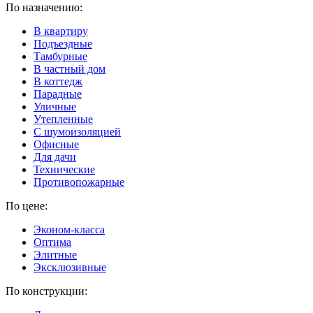
По назначению:
В квартиру
Подъездные
Тамбурные
В частный дом
В коттедж
Парадные
Уличные
Утепленные
C шумоизоляцией
Офисные
Для дачи
Технические
Противопожарные
По цене:
Эконом-класса
Оптима
Элитные
Эксклюзивные
По конструкции: