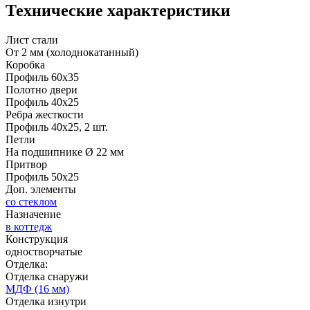
Технические характеристики
Лист стали
От 2 мм (холоднокатанный)
Коробка
Профиль 60х35
Д-36 46 30
Д-36 Н
Полотно двери
Профиль 40х25
Ребра жесткости
Профиль 40х25, 2 шт.
C53
C54
Петли
На подшипнике Ø 22 мм
Притвор
Профиль 50х25
Доп. элементы
со стеклом
Назначение
в коттедж
Конструкция
Д-36 С
Д-36 СС
одностворчатые
Отделка:
Отделка снаружи
C55
C56
МДФ (16 мм)
Отделка изнутри