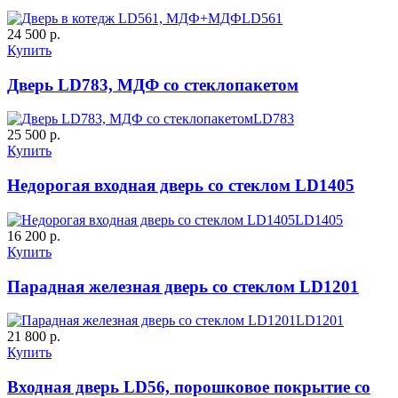
LD561
24 500 р.
Купить
Дверь LD783, МДФ co стеклопакетом
К-11 С
К-11 СС
LD783
25 500 р.
Купить
C65
C66
Недорогая входная дверь со стеклом LD1405
LD1405
16 200 р.
Купить
Парадная железная дверь со стеклом LD1201
К-35 С
К-35 СС
LD1201
21 800 р.
Купить
C67
C68
Входная дверь LD56, порошковое покрытие со