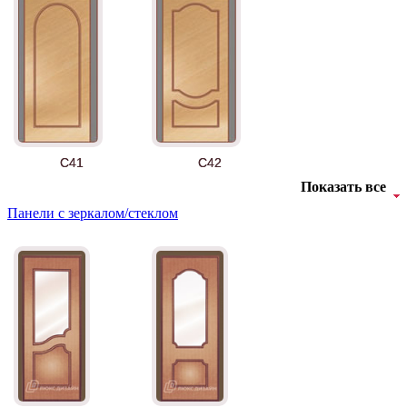
АНТ
Б-35 3
C41
C42
Показать все
Панели с зеркалом/стеклом
БНТ
БУК БАВАРИЯ
C43
C44