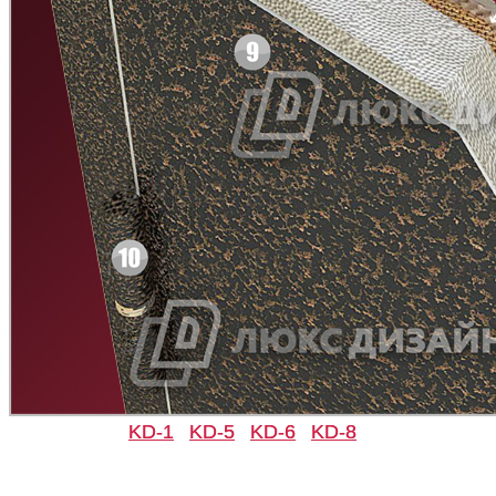
Д-33
Д-35 Н
C49
C50
Д-35 С
Д-35 СС
KD-1
KD-5
KD-6
KD-8
C51
C52