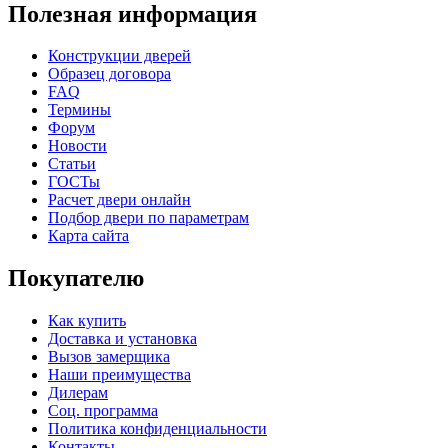
Полезная информация
Конструкции дверей
Образец договора
FAQ
Термины
Форум
К-37 Н
К-46 30
Новости
Статьи
ГОСТы
C73
C75
Расчет двери онлайн
Подбор двери по параметрам
Карта сайта
Покупателю
Как купить
Доставка и установка
Вызов замерщика
КНТ
ВЕНГЕ
Наши преимущества
Дилерам
Соц. программа
C76
C77
Политика конфиденциальности
Контакты