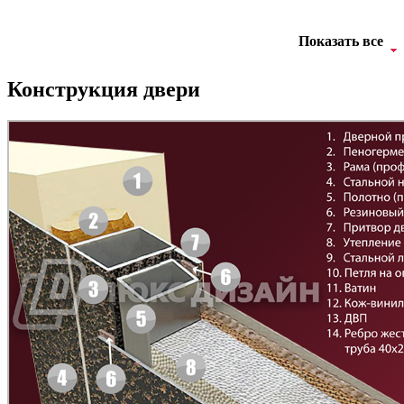
Показать все
Конструкция двери
Д-11 Н
Д-11 С
C45
C46
Д-11 СС
Д-15 60
C47
C48