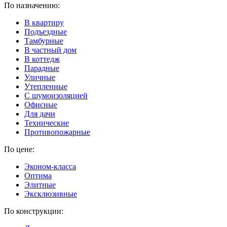
По назначению:
В квартиру
Подъездные
Тамбурные
В частный дом
В коттедж
Парадные
Уличные
Утепленные
C шумоизоляцией
Офисные
Для дачи
Технические
Противопожарные
По цене:
Эконом-класса
Оптима
Элитные
Эксклюзивные
По конструкции: