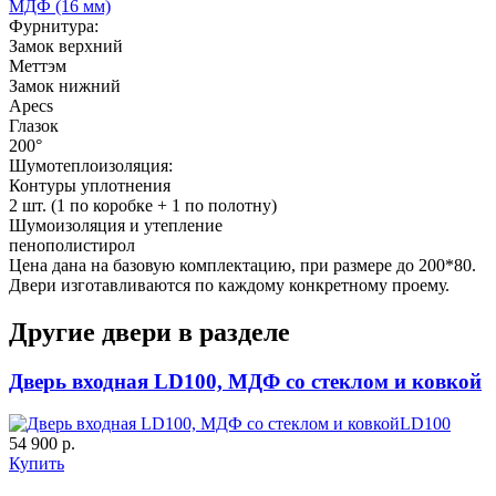
МДФ (16 мм)
Фурнитура:
Замок верхний
Меттэм
Замок нижний
Apecs
Глазок
Д-37 Н
Д-43 30
200°
Шумотеплоизоляция:
Контуры уплотнения
2 шт. (1 по коробке + 1 по полотну)
C57
C58
Шумоизоляция и утепление
пенополистирол
Цена дана на базовую комплектацию, при размере до 200*80.
Двери изготавливаются по каждому конкретному проему.
Другие двери в разделе
Дверь входная LD100, МДФ со стеклом и ковкой
ДНТ
ДС
LD100
54 900 р.
C59
C60
Купить