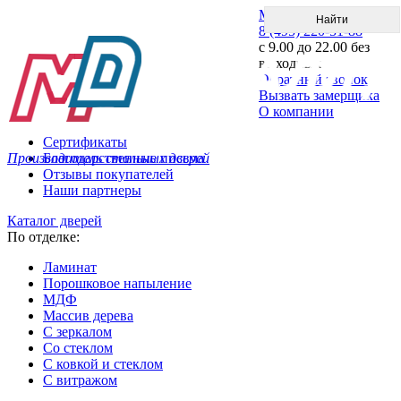
Меню
8 (495) 220-51-88
с 9.00 до 22.00 без
выходных
Обратный звонок
Вызвать замерщика
О компании
Сертификаты
Производитель стальных дверей
Благодарственные письма
Отзывы покупателей
Наши партнеры
Каталог дверей
По отделке:
Ламинат
Порошковое напыление
МДФ
Массив дерева
С зеркалом
Со стеклом
С ковкой и стеклом
С витражом