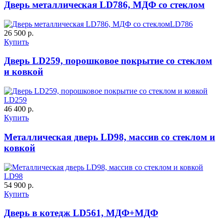
Дверь металлическая LD786, МДФ со стеклом
LD786
26 500 р.
Купить
Дверь LD259, порошковое покрытие со стеклом
ДУБ БЕЛЁНЫЙ
ДЗП
и ковкой
C61
C62
LD259
46 400 р.
Купить
Металлическая дверь LD98, массив со стеклом и
ковкой
К-10 60
К-11 Н
LD98
54 900 р.
Купить
C63
C64
Дверь в котедж LD561, МДФ+МДФ