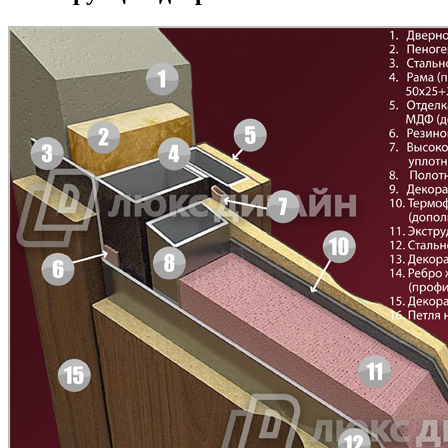
Д-11 Н
Д-11 С
C45
C46
Д-11 СС
Д-15 60
C47
C48