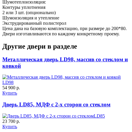
Шумотеплоизоляция:
Д-37 Н
Д-43 30
Контуры уплотнения
2 или 3 шт. (опционально)
Шумоизоляция и утепление
Экструдированный полистерол
C57
C58
Цена дана на базовую комплектацию, при размере до 200*80.
Двери изготавливаются по каждому конкретному проему.
Другие двери в разделе
Металлическая дверь LD98, массив со стеклом и
ковкой
ДНТ
ДС
LD98
54 900 р.
C59
C60
Купить
Дверь LD85, МДФ с 2-х сторон со стеклом
LD85
23 700 р.
Купить