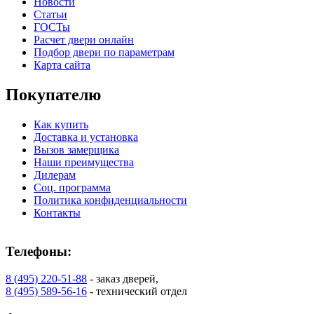
Новости
Статьи
К-37 Н
К-46 30
ГОСТы
Расчет двери онлайн
Подбор двери по параметрам
C73
C75
Карта сайта
Покупателю
Как купить
Доставка и установка
Вызов замерщика
Наши преимущества
Дилерам
КНТ
ВЕНГЕ
Соц. программа
Политика конфиденциальности
Контакты
C76
C77
Телефоны:
8 (495) 220-51-88
- заказ дверей,
8 (495) 589-56-16
- технический отдел