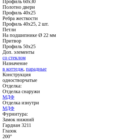
Профиль 60х30
Д-36 46 30
Д-36 Н
Полотно двери
Профиль 40х25
Ребра жесткости
Профиль 40х25, 2 шт.
C53
C54
Петли
На подшипнике Ø 22 мм
Притвор
Профиль 50х25
Доп. элементы
со стеклом
Назначение
в коттедж
,
парадные
Конструкция
Д-36 С
Д-36 СС
одностворчатые
Отделка:
Отделка снаружи
C55
C56
МДФ
Отделка изнутри
МДФ
Фурнитура:
Замок нижний
Гардиан 3211
Глазок
200°