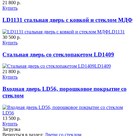
21 800 р.
К-11 С
К-11 СС
Купить
LD1131 стальная дверь с ковкой и стеклом МДФ
C65
C66
LD1131
30 500 р.
Купить
Стальная дверь со стеклопакетом LD1409
LD1409
21 800 р.
К-35 С
К-35 СС
Купить
Входная дверь LD56, порошковое покрытие со
C67
C68
стеклом
LD56
13 500 р.
Купить
Загрузка
Вернуться в раздел:
Двери со стеклом