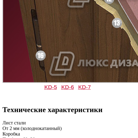
Д-33
Д-35 Н
C49
C50
Д-35 С
Д-35 СС
KD-5
KD-6
KD-7
C51
C52
Технические характеристики
Лист стали
От 2 мм (холоднокатанный)
Коробка