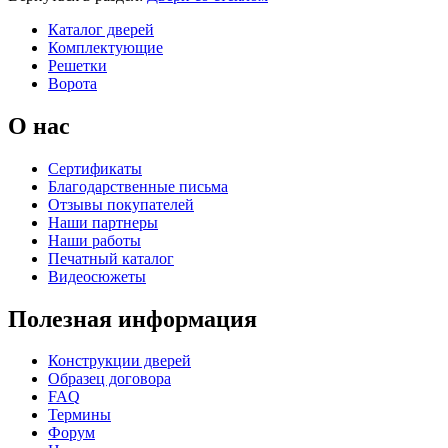
К-36 46 30
К-36 Н
Каталог дверей
Комплектующие
Решетки
Ворота
C69
C70
О нас
Сертификаты
Благодарственные письма
Отзывы покупателей
Наши партнеры
Наши работы
К-36 С
К-36 СС
Печатный каталог
Видеосюжеты
C71
C72
Полезная информация
Конструкции дверей
Образец договора
FAQ
Термины
Форум