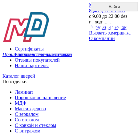
Меню
8 (495) 220-51-88
с 9.00 до 22.00 без
выходных
Обратный звонок
Вызвать замерщика
О компании
Сертификаты
Производитель стальных дверей
Благодарственные письма
Отзывы покупателей
Наши партнеры
Каталог дверей
По отделке:
Ламинат
Порошковое напыление
МДФ
Массив дерева
С зеркалом
Со стеклом
С ковкой и стеклом
С витражом