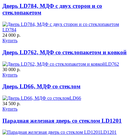
Дверь LD784, МДФ с двух сторон и co
ДУБ БЕЛЁНЫЙ
ДЗП
стеклопакетом
C61
C62
LD784
24 000 р.
Купить
Дверь LD762, МДФ co стеклопакетом и ковкой
LD762
30 000 р.
К-10 60
К-11 Н
Купить
Дверь LD66, МДФ со стеклом
C63
C64
LD66
34 500 р.
Купить
Парадная железная дверь со стеклом LD1201
LD1201