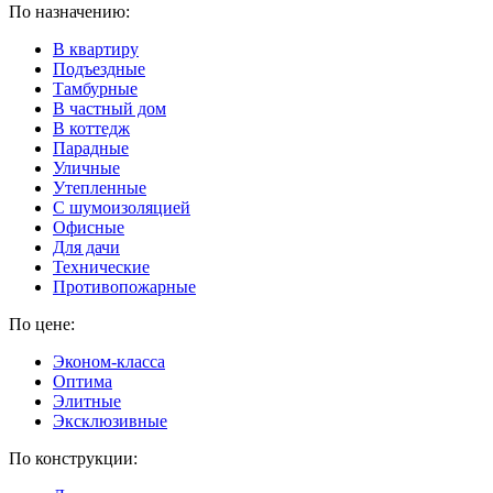
По назначению:
В квартиру
Подъездные
Тамбурные
В частный дом
В коттедж
Парадные
Уличные
Утепленные
C шумоизоляцией
Офисные
Для дачи
Технические
Противопожарные
По цене:
Эконом-класса
Оптима
Элитные
Эксклюзивные
По конструкции: