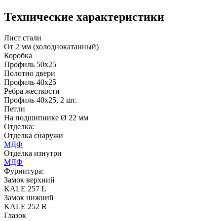
Технические характеристики
C49
C50
Лист стали
От 2 мм (холоднокатанный)
Коробка
Профиль 50х25
Полотно двери
Профиль 40х25
Ребра жесткости
Профиль 40х25, 2 шт.
Д-35 С
Д-35 СС
Петли
На подшипнике Ø 22 мм
Отделка:
C51
C52
Отделка снаружи
МДФ
Отделка изнутри
МДФ
Фурнитура:
Замок верхний
KALE 257 L
Замок нижний
KALE 252 R
Д-36 46 30
Д-36 Н
Глазок