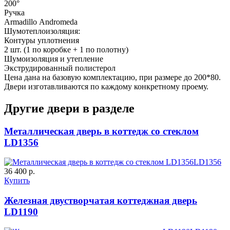
200°
Ручка
Armadillo Аndromeda
C53
C54
Шумотеплоизоляция:
Контуры уплотнения
2 шт. (1 по коробке + 1 по полотну)
Шумоизоляция и утепление
Экструдированный полистерол
Цена дана на базовую комплектацию, при размере до 200*80.
Двери изготавливаются по каждому конкретному проему.
Другие двери в разделе
Д-36 С
Д-36 СС
Металлическая дверь в коттедж со стеклом
C55
C56
LD1356
LD1356
36 400 р.
Купить
Железная двустворчатая коттеджная дверь
LD1190
Д-37 Н
Д-43 30