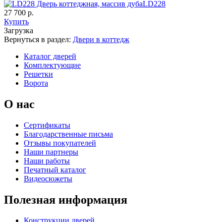
LD228
27 700 р.
Купить
C65
C66
Загрузка
Вернуться в раздел:
Двери в коттедж
Каталог дверей
Комплектующие
Решетки
Ворота
О нас
К-35 С
К-35 СС
Сертификаты
Благодарственные письма
C67
C68
Отзывы покупателей
Наши партнеры
Наши работы
Печатный каталог
Видеосюжеты
Полезная информация
К-36 46 30
К-36 Н
Конструкции дверей