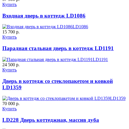
Купить
C61
C62
Входная дверь в коттедж LD1086
LD1086
15 700 р.
Купить
Парадная стальная дверь в коттедж LD1191
LD1191
К-10 60
К-11 Н
24 500 р.
Купить
C63
C64
Дверь в коттедж со стеклопакетом и ковкой
LD1359
LD1359
70 000 р.
Купить
LD228 Дверь коттеджная, массив дуба
К-11 С
К-11 СС