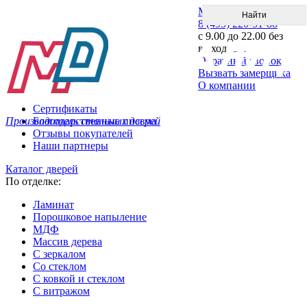
Меню
8 (495) 220-51-88
с 9.00 до 22.00 без
выходных
Обратный звонок
Вызвать замерщика
О компании
Сертификаты
Производитель стальных дверей
Благодарственные письма
Отзывы покупателей
Наши партнеры
Каталог дверей
По отделке:
Ламинат
Порошковое напыление
МДФ
Массив дерева
С зеркалом
Со стеклом
С ковкой и стеклом
С витражом