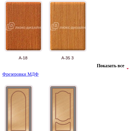
А-18
А-35 3
Показать все
Фрезеровки МДФ
АНТ
Б-35 3