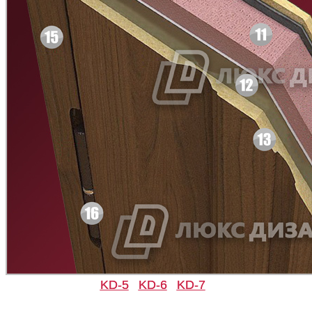
C45
C46
Д-11 СС
Д-15 60
C47
C48
KD-5
KD-6
KD-7
Д-33
Д-35 Н