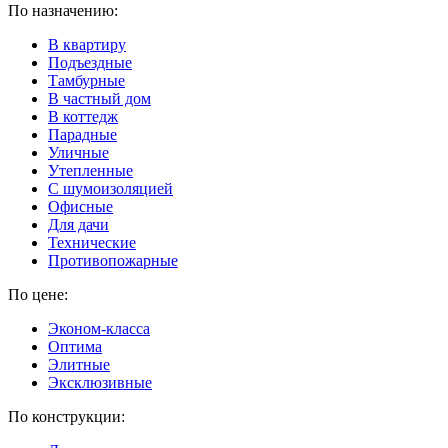
По назначению:
В квартиру
Подъездные
Тамбурные
В частный дом
В коттедж
Парадные
Уличные
Утепленные
C шумоизоляцией
Офисные
Для дачи
Технические
Противопожарные
По цене:
Эконом-класса
Оптима
Элитные
Эксклюзивные
По конструкции: