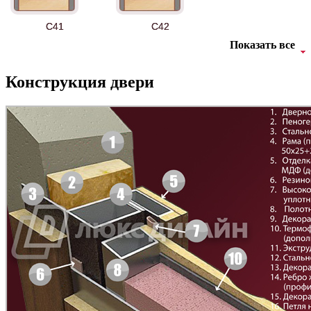
C41
C42
Показать все
Конструкция двери
БНТ
БУК БАВАРИЯ
C43
C44
Д-11 Н
Д-11 С