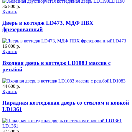
LD1190
36 800 р.
Купить
C57
C58
Дверь в коттедж LD473, МДФ ПВХ
фрезерованный
LD473
16 000 р.
Купить
ДНТ
ДС
Входная дверь в коттедж LD1083 массив с
резьбой
C59
C60
LD1083
44 600 р.
Купить
Парадная коттеджная дверь со стеклом и ковкой
LD1361
LD1361
ДУБ БЕЛЁНЫЙ
ДЗП
37 500 р.