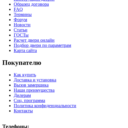
Образец договора
FAQ
Термины
C69
C70
Форум
Новости
Статьи
ГОСТы
Расчет двери онлайн
Подбор двери по параметрам
Карта сайта
К-36 С
К-36 СС
Покупателю
Как купить
C71
C72
Доставка и установка
Вызов замерщика
Наши преимущества
Дилерам
Соц. программа
Политика конфиденциальности
Контакты
К-37 Н
К-46 30
Телефоны: