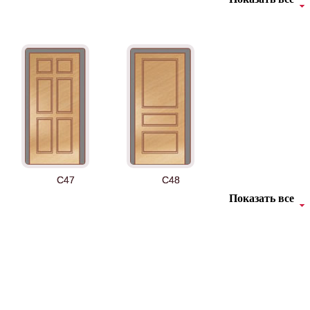
ДУБ БЕЛЁНЫЙ
ДЗП
C47
C48
Показать все
К-36 46 30
К-36 Н