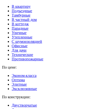
В квартиру
Подъездные
Тамбурные
В частный дом
В коттедж
Парадные
Уличные
Утепленные
C шумоизоляцией
Офисные
Для дачи
Технические
Противопожарные
По цене:
Эконом-класса
Оптима
Элитные
Эксклюзивные
По конструкции:
Двустворчатые