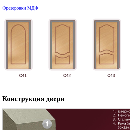
Фрезеровки МДФ
Д-36 С
Д-36 СС
Д-37 Н
C41
C42
C43
Конструкция двери
К-10 60
К-11 Н
К-11 С