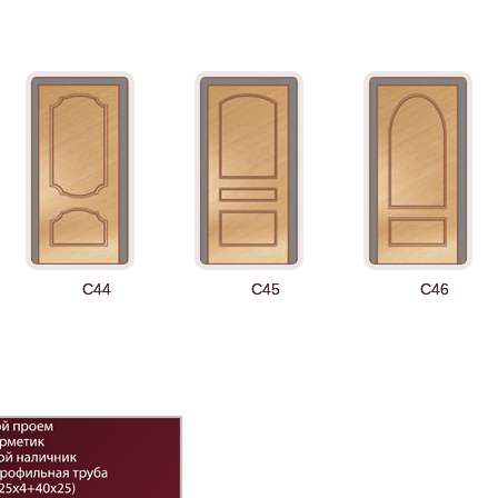
Д-43 30
ДНТ
ДС
C44
C45
C46
К-11 СС
К-35 С
К-35 СС