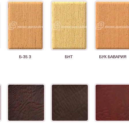
Б-35 3
БНТ
БУК БАВАРИЯ
Д-35 Н
Д-35 С
Д-35 СС