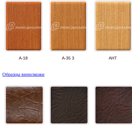
А-18
А-35 3
АНТ
Образцы винилкожи
Д-11 СС
Д-15 60
Д-33