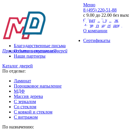
Меню
8 (495) 220-51-88
с 9.00 до 22.00 без вы
Обратный звонок
Вызвать замерщика
О компании
Сертификаты
Благодарственные письма
Производитель стальных дверей
Отзывы покупателей
Наши партнеры
Каталог дверей
По отделке:
Ламинат
Порошковое напыление
МДФ
Массив дерева
С зеркалом
Со стеклом
С ковкой и стеклом
С витражом
По назначению: