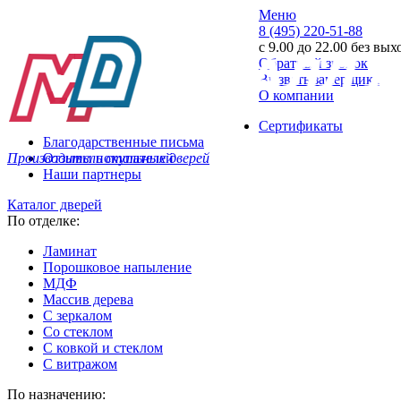
Меню
8 (495) 220-51-88
с 9.00 до 22.00 без вы
Обратный звонок
Вызвать замерщика
О компании
Сертификаты
Благодарственные письма
Производитель стальных дверей
Отзывы покупателей
Наши партнеры
Каталог дверей
По отделке:
Ламинат
Порошковое напыление
МДФ
Массив дерева
С зеркалом
Со стеклом
С ковкой и стеклом
С витражом
По назначению: