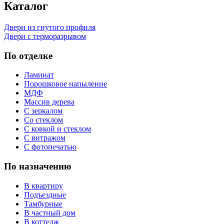
Каталог
Двери из гнутого профиля
Двери с терморазрывом
По отделке
Ламинат
Порошковое напыление
МДФ
Массив дерева
С зеркалом
Со стеклом
С ковкой и стеклом
С витражом
С фотопечатью
По назначению
В квартиру
Подъездные
Тамбурные
В частный дом
В коттедж