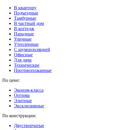
В квартиру
Подъездные
Тамбурные
В частный дом
В коттедж
Парадные
Уличные
Утепленные
C шумоизоляцией
Офисные
Для дачи
Технические
Противопожарные
По цене:
Эконом-класса
Оптима
Элитные
Эксклюзивные
По конструкции:
Двустворчатые