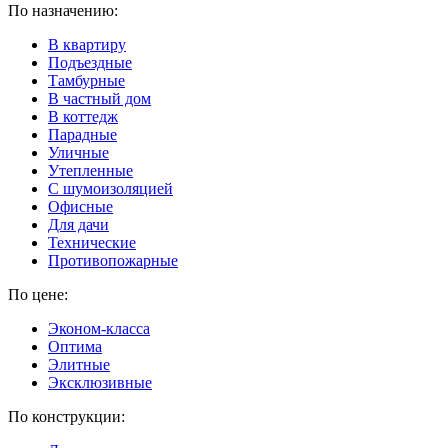
По назначению:
В квартиру
Подъездные
Тамбурные
В частный дом
В коттедж
Парадные
Уличные
Утепленные
C шумоизоляцией
Офисные
Для дачи
Технические
Противопожарные
По цене:
Эконом-класса
Оптима
Элитные
Эксклюзивные
По конструкции: