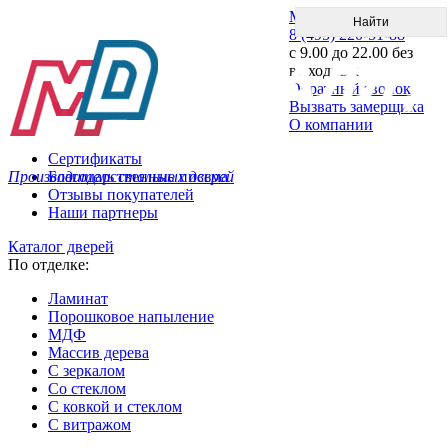
Меню
8 (495) 220-51-88
с 9.00 до 22.00 без
выходных
Обратный звонок
Вызвать замерщика
О компании
Сертификаты
Производитель стальных дверей
Благодарственные письма
Отзывы покупателей
Наши партнеры
Каталог дверей
По отделке:
Ламинат
Порошковое напыление
МДФ
Массив дерева
С зеркалом
Со стеклом
С ковкой и стеклом
С витражом