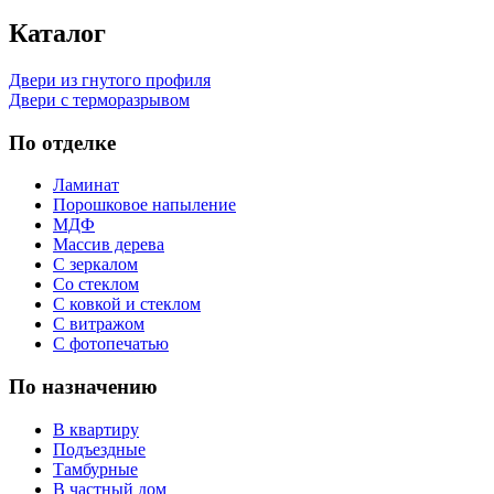
Каталог
Двери из гнутого профиля
Двери с терморазрывом
По отделке
Ламинат
Порошковое напыление
МДФ
Массив дерева
С зеркалом
Со стеклом
С ковкой и стеклом
С витражом
С фотопечатью
По назначению
В квартиру
Подъездные
Тамбурные
В частный дом