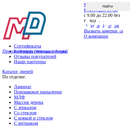
Меню
8 (495) 220-51-88
с 9.00 до 22.00 без
выходных
Обратный звонок
Вызвать замерщика
О компании
Сертификаты
Производитель стальных дверей
Благодарственные письма
Отзывы покупателей
Наши партнеры
Каталог дверей
По отделке:
Ламинат
Порошковое напыление
МДФ
Массив дерева
С зеркалом
Со стеклом
С ковкой и стеклом
С витражом