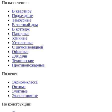
По назначению:
В квартиру
Подъездные
Тамбурные
В частный дом
В коттедж
Парадные
Уличные
Утепленные
C шумоизоляцией
Офисные
Для дачи
Технические
Противопожарные
По цене:
Эконом-класса
Оптима
Элитные
Эксклюзивные
По конструкции: