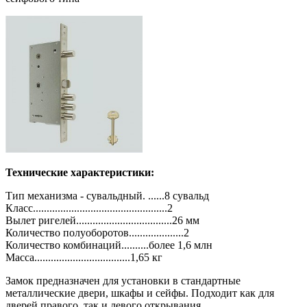
Технические характеристики:
Тип механизма - сувальдный. ......8 сувальд
Класс.................................................2
Вылет ригелей...................................26 мм
Количество полуоборотов....................2
Количество комбинаций..........более 1,6 млн
Масса...................................1,65 кг
Замок предназначен для установки в стандартные
металлические двери, шкафы и сейфы. Подходит как для
дверей правого, так и левого открывания.