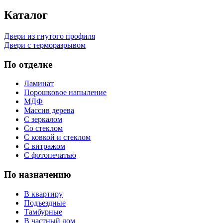
Каталог
Двери из гнутого профиля
Двери с терморазрывом
По отделке
Ламинат
Порошковое напыление
МДФ
Массив дерева
С зеркалом
Со стеклом
С ковкой и стеклом
С витражом
С фотопечатью
По назначению
В квартиру
Подъездные
Тамбурные
В частный дом