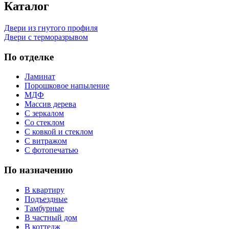
Каталог
Двери из гнутого профиля
Двери с терморазрывом
По отделке
Ламинат
Порошковое напыление
МДФ
Массив дерева
С зеркалом
Со стеклом
С ковкой и стеклом
С витражом
С фотопечатью
По назначению
В квартиру
Подъездные
Тамбурные
В частный дом
В коттедж