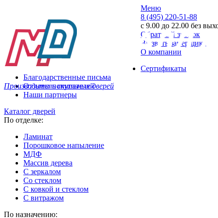
Меню
8 (495) 220-51-88
с 9.00 до 22.00 без вы
Обратный звонок
Вызвать замерщика
О компании
Сертификаты
Благодарственные письма
Производитель стальных дверей
Отзывы покупателей
Наши партнеры
Каталог дверей
По отделке:
Ламинат
Порошковое напыление
МДФ
Массив дерева
С зеркалом
Со стеклом
С ковкой и стеклом
С витражом
По назначению: