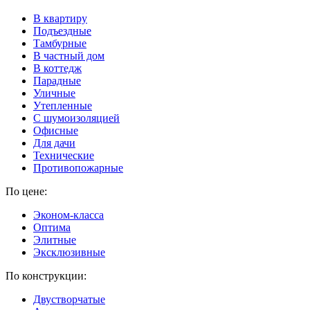
В квартиру
Подъездные
Тамбурные
В частный дом
В коттедж
Парадные
Уличные
Утепленные
C шумоизоляцией
Офисные
Для дачи
Технические
Противопожарные
По цене:
Эконом-класса
Оптима
Элитные
Эксклюзивные
По конструкции:
Двустворчатые