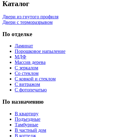
Каталог
Двери из гнутого профиля
Двери с терморазрывом
По отделке
Ламинат
Порошковое напыление
МДФ
Массив дерева
С зеркалом
Со стеклом
С ковкой и стеклом
С витражом
С фотопечатью
По назначению
В квартиру
Подъездные
Тамбурные
В частный дом
В коттедж