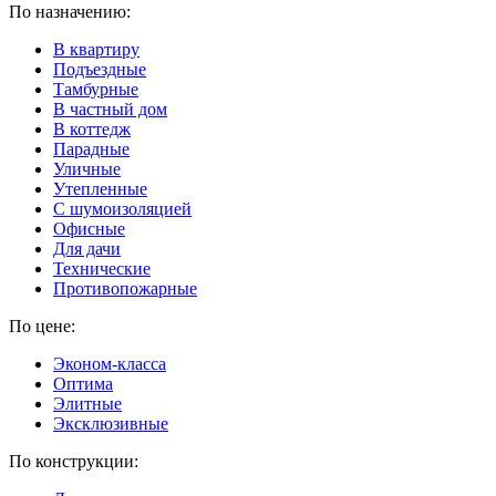
По назначению:
В квартиру
Подъездные
Тамбурные
В частный дом
В коттедж
Парадные
Уличные
Утепленные
C шумоизоляцией
Офисные
Для дачи
Технические
Противопожарные
По цене:
Эконом-класса
Оптима
Элитные
Эксклюзивные
По конструкции: