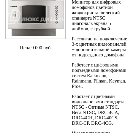
Монитор для цифровых
домофонов цветной
жидкокристаллический
стандарта NTSC,
диагональ экрана 5
дюймов, с трубкой.
Рассчитан на подключение
3-х цветных видеопанелей
Цена
9 000
руб.
+ дополнительной камеры
от подъездного домофона.
Работает с цифровыми
подъездными домофонами
систем Raikmann,
Rainmann, Filman, Keyman,
Proel.
Работает с цветными
видеопанелями стандарта
NTSC - Оптима NTSC,
Вега NTSC, DRC-4CA,
DRC-4CH, DRC-40CS,
DRC-CP, DRC-4CG.