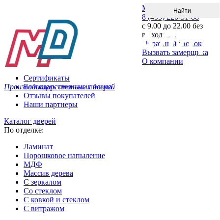
Меню
8 (495) 220-51-88
с 9.00 до 22.00 без
выходных
Обратный звонок
Вызвать замерщика
О компании
Сертификаты
Производитель стальных дверей
Благодарственные письма
Отзывы покупателей
Наши партнеры
Каталог дверей
По отделке:
Ламинат
Порошковое напыление
МДФ
Массив дерева
С зеркалом
Со стеклом
С ковкой и стеклом
С витражом