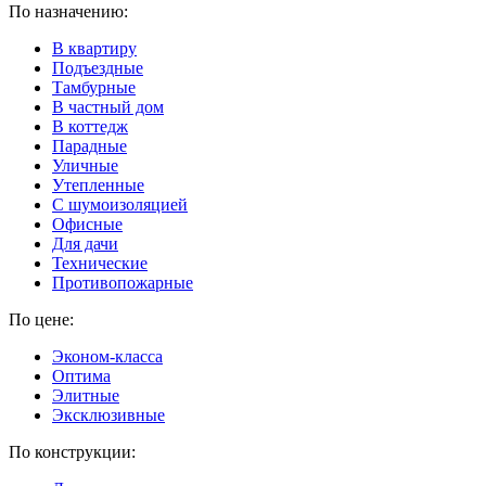
По назначению:
В квартиру
Подъездные
Тамбурные
В частный дом
В коттедж
Парадные
Уличные
Утепленные
C шумоизоляцией
Офисные
Для дачи
Технические
Противопожарные
По цене:
Эконом-класса
Оптима
Элитные
Эксклюзивные
По конструкции: