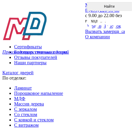
Меню
8 (495) 220-51-88
с 9.00 до 22.00 без
выходных
Обратный звонок
Вызвать замерщика
О компании
Сертификаты
Производитель стальных дверей
Благодарственные письма
Отзывы покупателей
Наши партнеры
Каталог дверей
По отделке:
Ламинат
Порошковое напыление
МДФ
Массив дерева
С зеркалом
Со стеклом
С ковкой и стеклом
С витражом