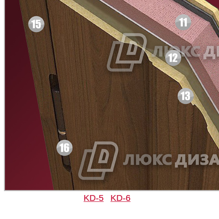
Д-36 С
Д-36 СС
Д-37 Н
Д-43 30
KD-5
KD-6