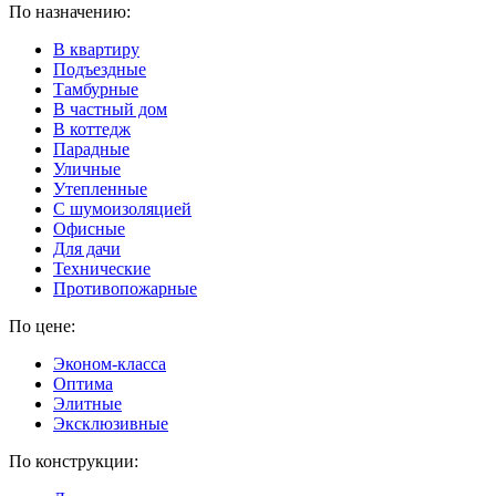
По назначению:
В квартиру
Подъездные
Тамбурные
В частный дом
В коттедж
Парадные
Уличные
Утепленные
C шумоизоляцией
Офисные
Для дачи
Технические
Противопожарные
По цене:
Эконом-класса
Оптима
Элитные
Эксклюзивные
По конструкции: