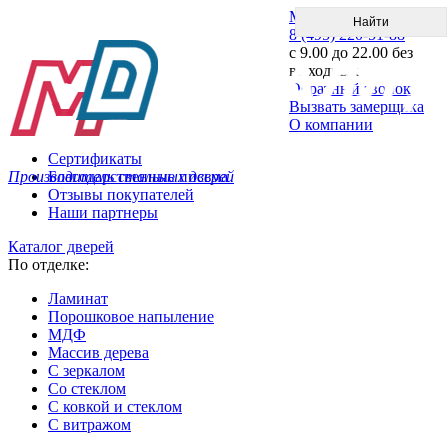
Меню
8 (495) 220-51-88
с 9.00 до 22.00 без
выходных
Обратный звонок
Вызвать замерщика
О компании
Сертификаты
Производитель стальных дверей
Благодарственные письма
Отзывы покупателей
Наши партнеры
Каталог дверей
По отделке:
Ламинат
Порошковое напыление
МДФ
Массив дерева
С зеркалом
Со стеклом
С ковкой и стеклом
С витражом