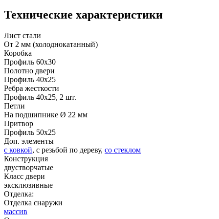
Технические характеристики
Лист стали
От 2 мм (холоднокатанный)
ДНТ
ДС
Коробка
Профиль 60х30
Полотно двери
Профиль 40х25
Ребра жесткости
Профиль 40х25, 2 шт.
Петли
На подшипнике Ø 22 мм
Притвор
Профиль 50х25
Доп. элементы
с ковкой
, с резьбой по дереву,
со стеклом
ДУБ БЕЛЁНЫЙ
ДЗП
Конструкция
двустворчатые
Класс двери
эксклюзивные
Отделка:
Отделка снаружи
массив