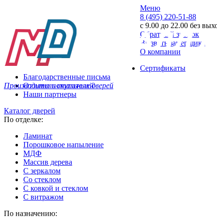
Меню
8 (495) 220-51-88
с 9.00 до 22.00 без вы
Обратный звонок
Вызвать замерщика
О компании
Сертификаты
Благодарственные письма
Производитель стальных дверей
Отзывы покупателей
Наши партнеры
Каталог дверей
По отделке:
Ламинат
Порошковое напыление
МДФ
Массив дерева
С зеркалом
Со стеклом
С ковкой и стеклом
С витражом
По назначению: