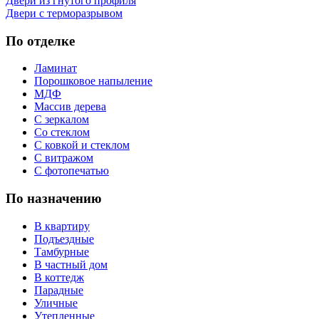
Двери из гнутого профиля
Двери с терморазрывом
По отделке
Ламинат
Порошковое напыление
МДФ
Массив дерева
С зеркалом
Со стеклом
С ковкой и стеклом
С витражом
С фотопечатью
По назначению
В квартиру
Подъездные
Тамбурные
В частный дом
В коттедж
Парадные
Уличные
Утепленные