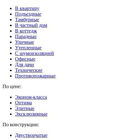
В квартиру
Подъездные
Тамбурные
В частный дом
В коттедж
Парадные
Уличные
Утепленные
C шумоизоляцией
Офисные
Для дачи
Технические
Противопожарные
По цене:
Эконом-класса
Оптима
Элитные
Эксклюзивные
По конструкции:
Двустворчатые