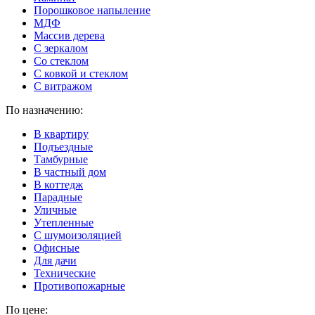
Порошковое напыление
МДФ
Массив дерева
С зеркалом
Со стеклом
С ковкой и стеклом
С витражом
По назначению:
В квартиру
Подъездные
Тамбурные
В частный дом
В коттедж
Парадные
Уличные
Утепленные
C шумоизоляцией
Офисные
Для дачи
Технические
Противопожарные
По цене: