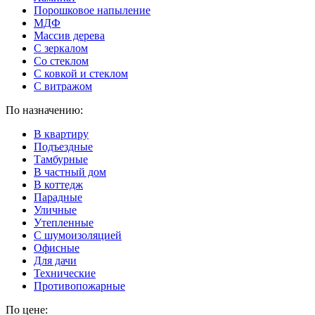
Порошковое напыление
МДФ
Массив дерева
С зеркалом
Со стеклом
С ковкой и стеклом
С витражом
По назначению:
В квартиру
Подъездные
Тамбурные
В частный дом
В коттедж
Парадные
Уличные
Утепленные
C шумоизоляцией
Офисные
Для дачи
Технические
Противопожарные
По цене: