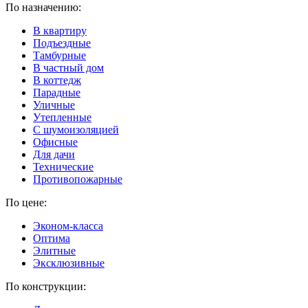
По назначению:
В квартиру
Подъездные
Тамбурные
В частный дом
В коттедж
Парадные
Уличные
Утепленные
C шумоизоляцией
Офисные
Для дачи
Технические
Противопожарные
По цене:
Эконом-класса
Оптима
Элитные
Эксклюзивные
По конструкции: