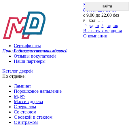
Меню
8 (495) 220-51-88
с 9.00 до 22.00 без
выходных
Обратный звонок
Вызвать замерщика
О компании
Сертификаты
Производитель стальных дверей
Благодарственные письма
Отзывы покупателей
Наши партнеры
Каталог дверей
По отделке:
Ламинат
Порошковое напыление
МДФ
Массив дерева
С зеркалом
Со стеклом
С ковкой и стеклом
С витражом