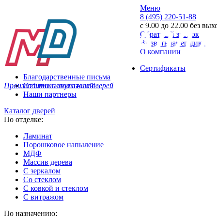
Меню
8 (495) 220-51-88
с 9.00 до 22.00 без вы
Обратный звонок
Вызвать замерщика
О компании
Сертификаты
Благодарственные письма
Производитель стальных дверей
Отзывы покупателей
Наши партнеры
Каталог дверей
По отделке:
Ламинат
Порошковое напыление
МДФ
Массив дерева
С зеркалом
Со стеклом
С ковкой и стеклом
С витражом
По назначению: