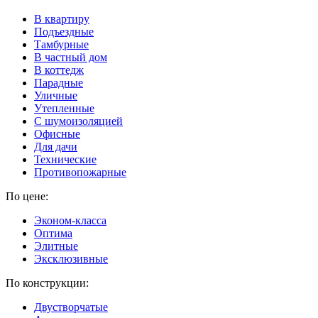
В квартиру
Подъездные
Тамбурные
В частный дом
В коттедж
Парадные
Уличные
Утепленные
C шумоизоляцией
Офисные
Для дачи
Технические
Противопожарные
По цене:
Эконом-класса
Оптима
Элитные
Эксклюзивные
По конструкции:
Двустворчатые