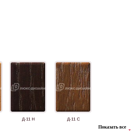
Д-11 Н
Д-11 С
Показать все