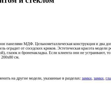
нтом и стеклом
орон панелями МДФ. Цельнометаллическая конструкция и два до
 оградит от соседских криков. Эстетическая красота модели ре
), глазок и броненакладка. Если клиента они не устраивают, то 
 200х80 см.
нить на другие модели, указанные в разделах:
замки
,
замки
,
гла