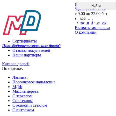
Меню
8 (495) 220-51-88
с 9.00 до 22.00 без
выходных
Обратный звонок
Вызвать замерщика
О компании
Сертификаты
Производитель стальных дверей
Благодарственные письма
Отзывы покупателей
Наши партнеры
Каталог дверей
По отделке:
Ламинат
Порошковое напыление
МДФ
Массив дерева
С зеркалом
Со стеклом
С ковкой и стеклом
С витражом