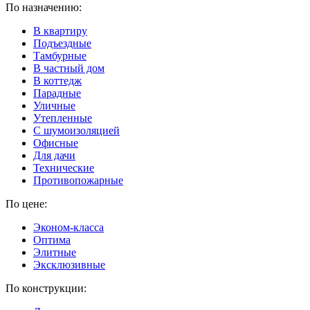
По назначению:
В квартиру
Подъездные
Тамбурные
В частный дом
В коттедж
Парадные
Уличные
Утепленные
C шумоизоляцией
Офисные
Для дачи
Технические
Противопожарные
По цене:
Эконом-класса
Оптима
Элитные
Эксклюзивные
По конструкции: