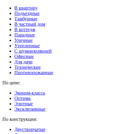
В квартиру
Подъездные
Тамбурные
В частный дом
В коттедж
Парадные
Уличные
Утепленные
C шумоизоляцией
Офисные
Для дачи
Технические
Противопожарные
По цене:
Эконом-класса
Оптима
Элитные
Эксклюзивные
По конструкции:
Двустворчатые