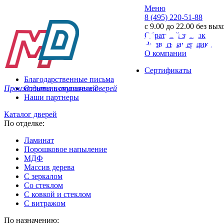
Меню
8 (495) 220-51-88
с 9.00 до 22.00 без вы
Обратный звонок
Вызвать замерщика
О компании
Сертификаты
Благодарственные письма
Производитель стальных дверей
Отзывы покупателей
Наши партнеры
Каталог дверей
По отделке:
Ламинат
Порошковое напыление
МДФ
Массив дерева
С зеркалом
Со стеклом
С ковкой и стеклом
С витражом
По назначению: