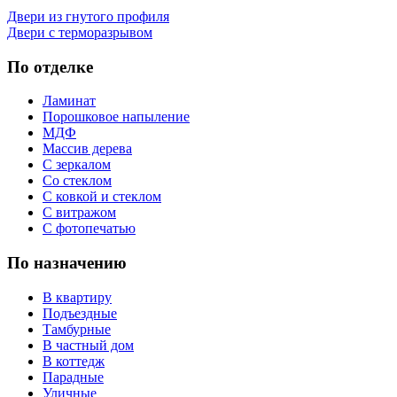
Двери из гнутого профиля
Двери с терморазрывом
По отделке
Ламинат
Порошковое напыление
МДФ
Массив дерева
С зеркалом
Со стеклом
С ковкой и стеклом
С витражом
С фотопечатью
По назначению
В квартиру
Подъездные
Тамбурные
В частный дом
В коттедж
Парадные
Уличные