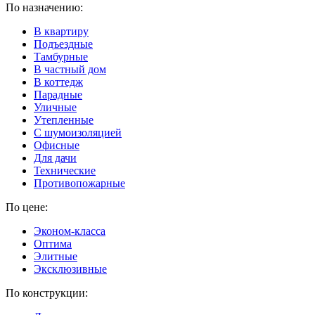
По назначению:
В квартиру
Подъездные
Тамбурные
В частный дом
В коттедж
Парадные
Уличные
Утепленные
C шумоизоляцией
Офисные
Для дачи
Технические
Противопожарные
По цене:
Эконом-класса
Оптима
Элитные
Эксклюзивные
По конструкции: