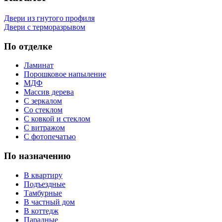
Двери из гнутого профиля
Двери с терморазрывом
По отделке
Ламинат
Порошковое напыление
МДФ
Массив дерева
С зеркалом
Со стеклом
С ковкой и стеклом
С витражом
С фотопечатью
По назначению
В квартиру
Подъездные
Тамбурные
В частный дом
В коттедж
Парадные