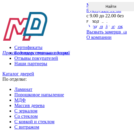
Меню
8 (495) 220-51-88
с 9.00 до 22.00 без
выходных
Обратный звонок
Вызвать замерщика
О компании
Сертификаты
Производитель стальных дверей
Благодарственные письма
Отзывы покупателей
Наши партнеры
Каталог дверей
По отделке:
Ламинат
Порошковое напыление
МДФ
Массив дерева
С зеркалом
Со стеклом
С ковкой и стеклом
С витражом