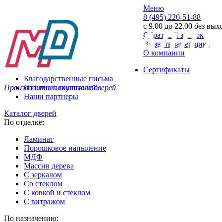
Меню
8 (495) 220-51-88
с 9.00 до 22.00 без вы
Обратный звонок
Вызвать замерщика
О компании
Сертификаты
Благодарственные письма
Производитель стальных дверей
Отзывы покупателей
Наши партнеры
Каталог дверей
По отделке:
Ламинат
Порошковое напыление
МДФ
Массив дерева
С зеркалом
Со стеклом
С ковкой и стеклом
С витражом
По назначению: