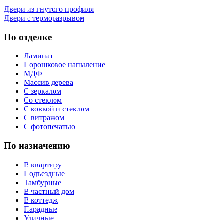
Двери из гнутого профиля
Двери с терморазрывом
По отделке
Ламинат
Порошковое напыление
МДФ
Массив дерева
С зеркалом
Со стеклом
С ковкой и стеклом
С витражом
С фотопечатью
По назначению
В квартиру
Подъездные
Тамбурные
В частный дом
В коттедж
Парадные
Уличные