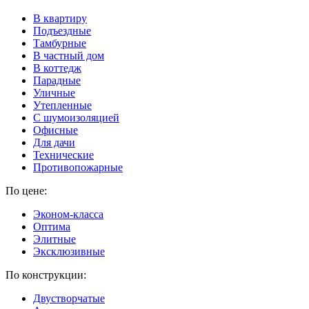
В квартиру
Подъездные
Тамбурные
В частный дом
В коттедж
Парадные
Уличные
Утепленные
C шумоизоляцией
Офисные
Для дачи
Технические
Противопожарные
По цене:
Эконом-класса
Оптима
Элитные
Эксклюзивные
По конструкции:
Двустворчатые