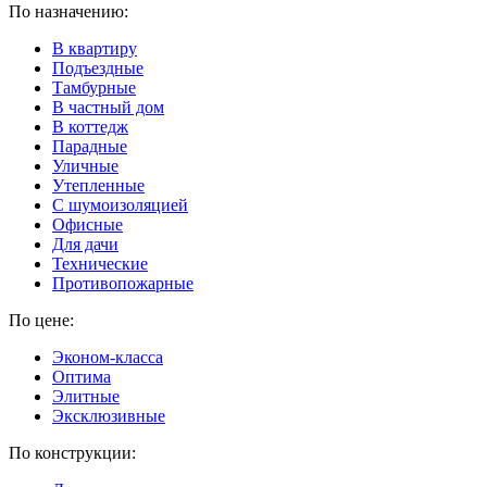
По назначению:
В квартиру
Подъездные
Тамбурные
В частный дом
В коттедж
Парадные
Уличные
Утепленные
C шумоизоляцией
Офисные
Для дачи
Технические
Противопожарные
По цене:
Эконом-класса
Оптима
Элитные
Эксклюзивные
По конструкции: