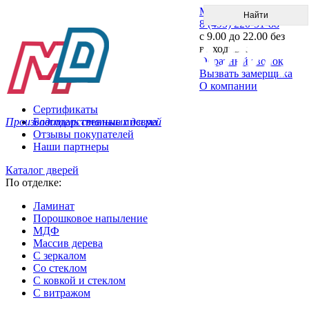
Меню
8 (495) 220-51-88
с 9.00 до 22.00 без
выходных
Обратный звонок
Вызвать замерщика
О компании
Сертификаты
Производитель стальных дверей
Благодарственные письма
Отзывы покупателей
Наши партнеры
Каталог дверей
По отделке:
Ламинат
Порошковое напыление
МДФ
Массив дерева
С зеркалом
Со стеклом
С ковкой и стеклом
С витражом