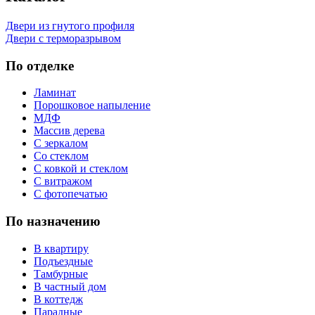
Двери из гнутого профиля
Двери с терморазрывом
По отделке
Ламинат
Порошковое напыление
МДФ
Массив дерева
С зеркалом
Со стеклом
С ковкой и стеклом
С витражом
С фотопечатью
По назначению
В квартиру
Подъездные
Тамбурные
В частный дом
В коттедж
Парадные