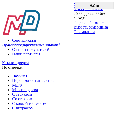
Меню
8 (495) 220-51-88
с 9.00 до 22.00 без
выходных
Обратный звонок
Вызвать замерщика
О компании
Сертификаты
Производитель стальных дверей
Благодарственные письма
Отзывы покупателей
Наши партнеры
Каталог дверей
По отделке:
Ламинат
Порошковое напыление
МДФ
Массив дерева
С зеркалом
Со стеклом
С ковкой и стеклом
С витражом