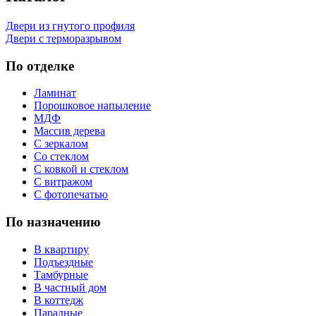
Двери из гнутого профиля
Двери с терморазрывом
По отделке
Ламинат
Порошковое напыление
МДФ
Массив дерева
С зеркалом
Со стеклом
С ковкой и стеклом
С витражом
С фотопечатью
По назначению
В квартиру
Подъездные
Тамбурные
В частный дом
В коттедж
Парадные