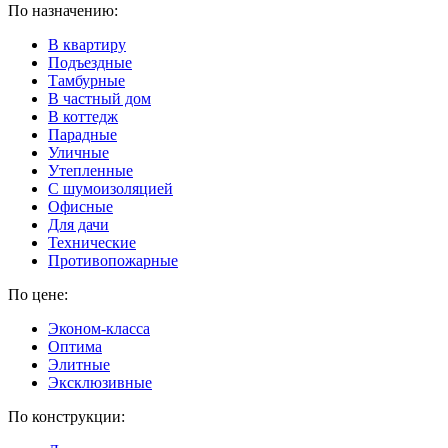
По назначению:
В квартиру
Подъездные
Тамбурные
В частный дом
В коттедж
Парадные
Уличные
Утепленные
C шумоизоляцией
Офисные
Для дачи
Технические
Противопожарные
По цене:
Эконом-класса
Оптима
Элитные
Эксклюзивные
По конструкции: