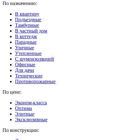
По назначению:
В квартиру
Подъездные
Тамбурные
В частный дом
В коттедж
Парадные
Уличные
Утепленные
C шумоизоляцией
Офисные
Для дачи
Технические
Противопожарные
По цене:
Эконом-класса
Оптима
Элитные
Эксклюзивные
По конструкции: