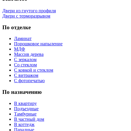
Двери из гнутого профиля
Двери с терморазрывом
По отделке
Ламинат
Порошковое напыление
МДФ
Массив дерева
С зеркалом
Со стеклом
С ковкой и стеклом
С витражом
С фотопечатью
По назначению
В квартиру
Подъездные
Тамбурные
В частный дом
В коттедж
Парадные