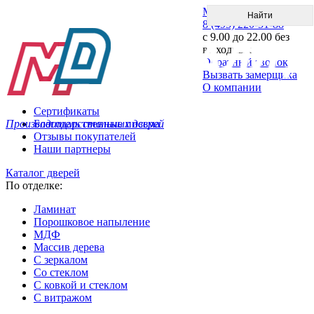
Меню
8 (495) 220-51-88
с 9.00 до 22.00 без
выходных
Обратный звонок
Вызвать замерщика
О компании
Сертификаты
Производитель стальных дверей
Благодарственные письма
Отзывы покупателей
Наши партнеры
Каталог дверей
По отделке:
Ламинат
Порошковое напыление
МДФ
Массив дерева
С зеркалом
Со стеклом
С ковкой и стеклом
С витражом