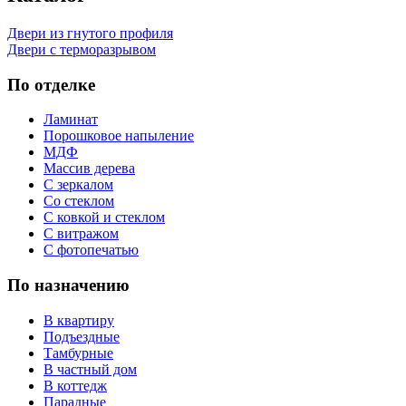
Двери из гнутого профиля
Двери с терморазрывом
По отделке
Ламинат
Порошковое напыление
МДФ
Массив дерева
С зеркалом
Со стеклом
С ковкой и стеклом
С витражом
С фотопечатью
По назначению
В квартиру
Подъездные
Тамбурные
В частный дом
В коттедж
Парадные