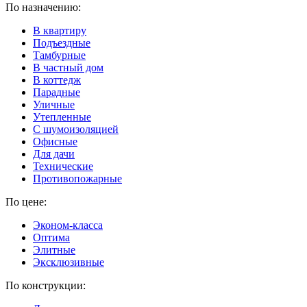
По назначению:
В квартиру
Подъездные
Тамбурные
В частный дом
В коттедж
Парадные
Уличные
Утепленные
C шумоизоляцией
Офисные
Для дачи
Технические
Противопожарные
По цене:
Эконом-класса
Оптима
Элитные
Эксклюзивные
По конструкции: