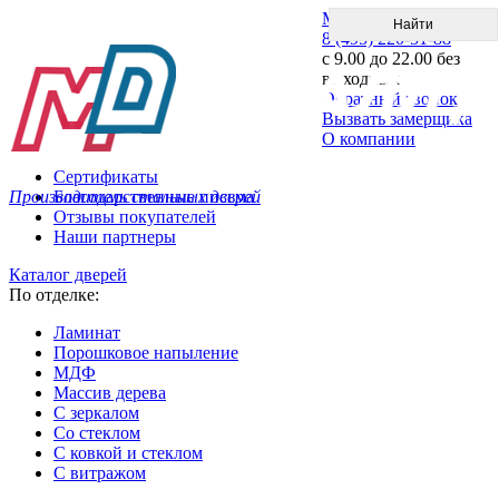
Меню
8 (495) 220-51-88
с 9.00 до 22.00 без
выходных
Обратный звонок
Вызвать замерщика
О компании
Сертификаты
Производитель стальных дверей
Благодарственные письма
Отзывы покупателей
Наши партнеры
Каталог дверей
По отделке:
Ламинат
Порошковое напыление
МДФ
Массив дерева
С зеркалом
Со стеклом
С ковкой и стеклом
С витражом