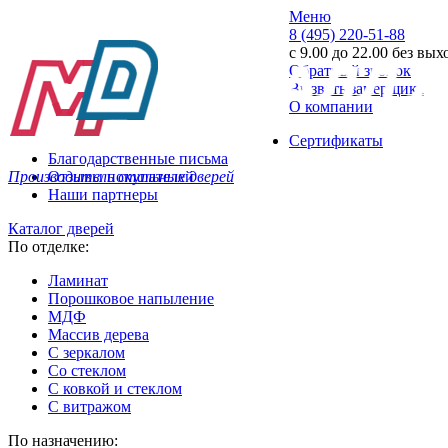
Меню
8 (495) 220-51-88
с 9.00 до 22.00 без вы
Обратный звонок
Вызвать замерщика
О компании
Сертификаты
Благодарственные письма
Производитель стальных дверей
Отзывы покупателей
Наши партнеры
Каталог дверей
По отделке:
Ламинат
Порошковое напыление
МДФ
Массив дерева
С зеркалом
Со стеклом
С ковкой и стеклом
С витражом
По назначению: