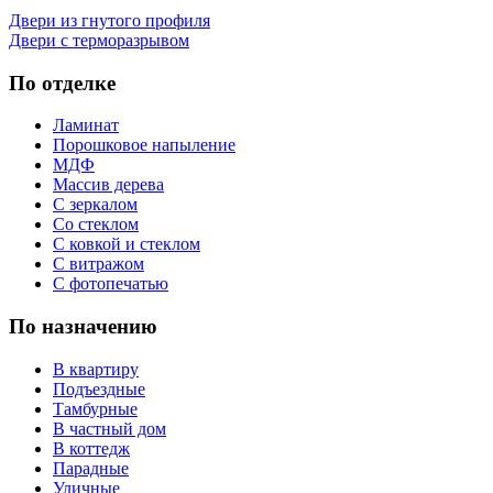
Двери из гнутого профиля
Двери с терморазрывом
По отделке
Ламинат
Порошковое напыление
МДФ
Массив дерева
С зеркалом
Со стеклом
С ковкой и стеклом
С витражом
С фотопечатью
По назначению
В квартиру
Подъездные
Тамбурные
В частный дом
В коттедж
Парадные
Уличные