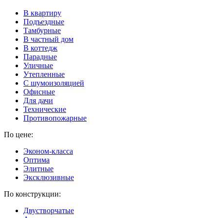
В квартиру
Подъездные
Тамбурные
В частный дом
В коттедж
Парадные
Уличные
Утепленные
C шумоизоляцией
Офисные
Для дачи
Технические
Противопожарные
По цене:
Эконом-класса
Оптима
Элитные
Эксклюзивные
По конструкции:
Двустворчатые