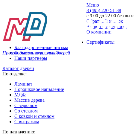
Меню
8 (495) 220-51-88
с 9.00 до 22.00 без вы
Обратный звонок
Вызвать замерщика
О компании
Сертификаты
Благодарственные письма
Производитель стальных дверей
Отзывы покупателей
Наши партнеры
Каталог дверей
По отделке:
Ламинат
Порошковое напыление
МДФ
Массив дерева
С зеркалом
Со стеклом
С ковкой и стеклом
С витражом
По назначению: