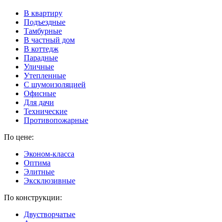
В квартиру
Подъездные
Тамбурные
В частный дом
В коттедж
Парадные
Уличные
Утепленные
C шумоизоляцией
Офисные
Для дачи
Технические
Противопожарные
По цене:
Эконом-класса
Оптима
Элитные
Эксклюзивные
По конструкции:
Двустворчатые