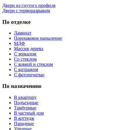
Двери из гнутого профиля
Двери с терморазрывом
По отделке
Ламинат
Порошковое напыление
МДФ
Массив дерева
С зеркалом
Со стеклом
С ковкой и стеклом
С витражом
С фотопечатью
По назначению
В квартиру
Подъездные
Тамбурные
В частный дом
В коттедж
Парадные
Уличные