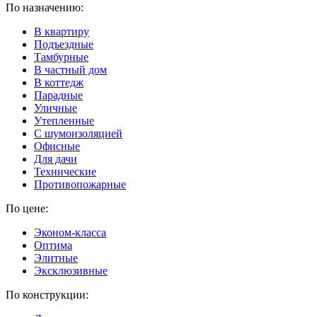
По назначению:
В квартиру
Подъездные
Тамбурные
В частный дом
В коттедж
Парадные
Уличные
Утепленные
C шумоизоляцией
Офисные
Для дачи
Технические
Противопожарные
По цене:
Эконом-класса
Оптима
Элитные
Эксклюзивные
По конструкции: