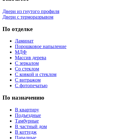
Двери из гнутого профиля
Двери с терморазрывом
По отделке
Ламинат
Порошковое напыление
МДФ
Массив дерева
С зеркалом
Со стеклом
С ковкой и стеклом
С витражом
С фотопечатью
По назначению
В квартиру
Подъездные
Тамбурные
В частный дом
В коттедж
Парадные