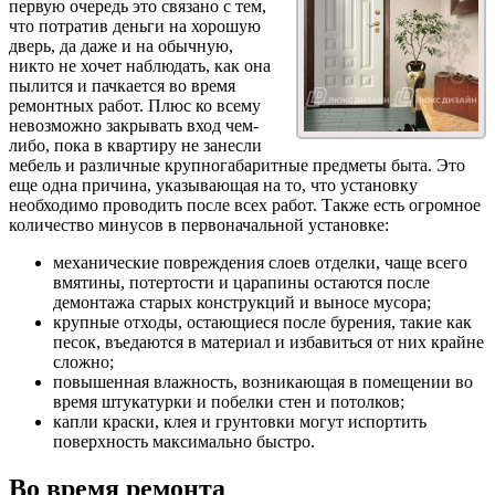
первую очередь это связано с тем,
что потратив деньги на хорошую
дверь, да даже и на обычную,
никто не хочет наблюдать, как она
пылится и пачкается во время
ремонтных работ. Плюс ко всему
невозможно закрывать вход чем-
либо, пока в квартиру не занесли
мебель и различные крупногабаритные предметы быта. Это
еще одна причина, указывающая на то, что установку
необходимо проводить после всех работ. Также есть огромное
количество минусов в первоначальной установке:
механические повреждения слоев отделки, чаще всего
вмятины, потертости и царапины остаются после
демонтажа старых конструкций и выносе мусора;
крупные отходы, остающиеся после бурения, такие как
песок, въедаются в материал и избавиться от них крайне
сложно;
повышенная влажность, возникающая в помещении во
время штукатурки и побелки стен и потолков;
капли краски, клея и грунтовки могут испортить
поверхность максимально быстро.
Во время ремонта