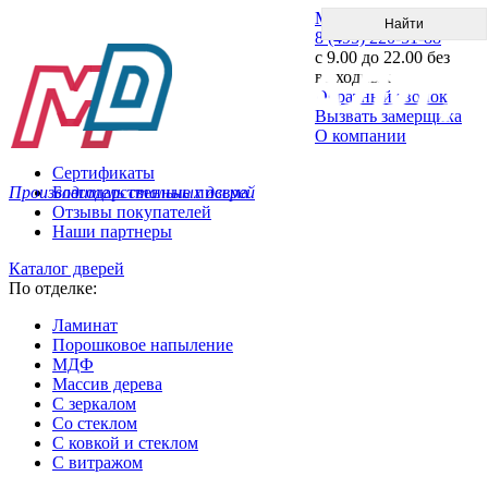
Меню
8 (495) 220-51-88
с 9.00 до 22.00 без
выходных
Обратный звонок
Вызвать замерщика
О компании
Сертификаты
Производитель стальных дверей
Благодарственные письма
Отзывы покупателей
Наши партнеры
Каталог дверей
По отделке:
Ламинат
Порошковое напыление
МДФ
Массив дерева
С зеркалом
Со стеклом
С ковкой и стеклом
С витражом