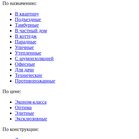
По назначению:
В квартиру
Подъездные
Тамбурные
В частный дом
В коттедж
Парадные
Уличные
Утепленные
C шумоизоляцией
Офисные
Для дачи
Технические
Противопожарные
По цене:
Эконом-класса
Оптима
Элитные
Эксклюзивные
По конструкции: