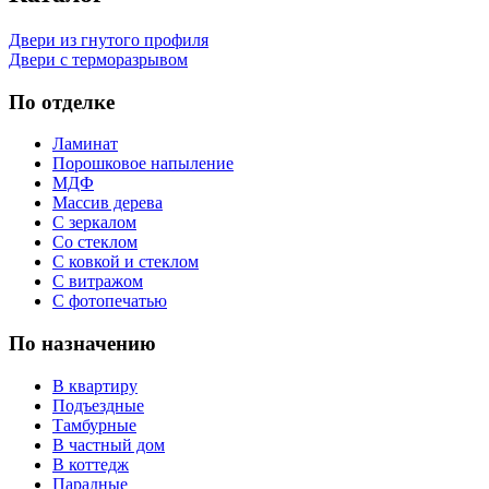
Двери из гнутого профиля
Двери с терморазрывом
По отделке
Ламинат
Порошковое напыление
МДФ
Массив дерева
С зеркалом
Со стеклом
С ковкой и стеклом
С витражом
С фотопечатью
По назначению
В квартиру
Подъездные
Тамбурные
В частный дом
В коттедж
Парадные