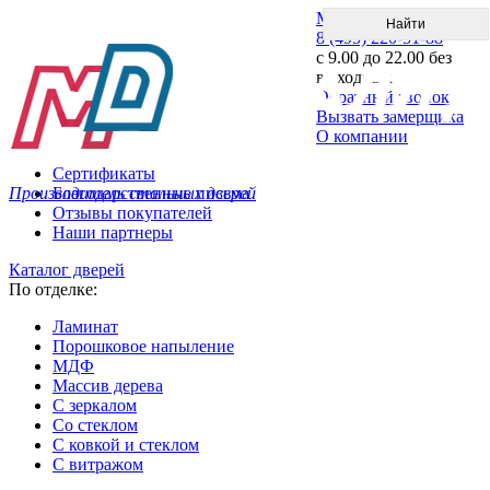
Меню
8 (495) 220-51-88
с 9.00 до 22.00 без
выходных
Обратный звонок
Вызвать замерщика
О компании
Сертификаты
Производитель стальных дверей
Благодарственные письма
Отзывы покупателей
Наши партнеры
Каталог дверей
По отделке:
Ламинат
Порошковое напыление
МДФ
Массив дерева
С зеркалом
Со стеклом
С ковкой и стеклом
С витражом