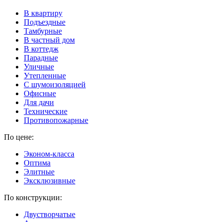
В квартиру
Подъездные
Тамбурные
В частный дом
В коттедж
Парадные
Уличные
Утепленные
C шумоизоляцией
Офисные
Для дачи
Технические
Противопожарные
По цене:
Эконом-класса
Оптима
Элитные
Эксклюзивные
По конструкции:
Двустворчатые