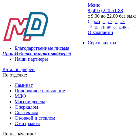
Меню
8 (495) 220-51-88
с 9.00 до 22.00 без вы
Обратный звонок
Вызвать замерщика
О компании
Сертификаты
Благодарственные письма
Производитель стальных дверей
Отзывы покупателей
Наши партнеры
Каталог дверей
По отделке:
Ламинат
Порошковое напыление
МДФ
Массив дерева
С зеркалом
Со стеклом
С ковкой и стеклом
С витражом
По назначению: