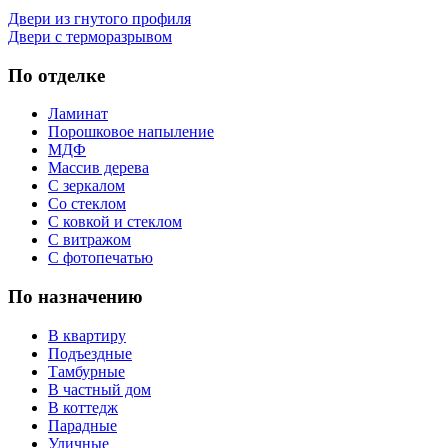
Двери из гнутого профиля
Двери с терморазрывом
По отделке
Ламинат
Порошковое напыление
МДФ
Массив дерева
С зеркалом
Со стеклом
С ковкой и стеклом
С витражом
С фотопечатью
По назначению
В квартиру
Подъездные
Тамбурные
В частный дом
В коттедж
Парадные
Уличные