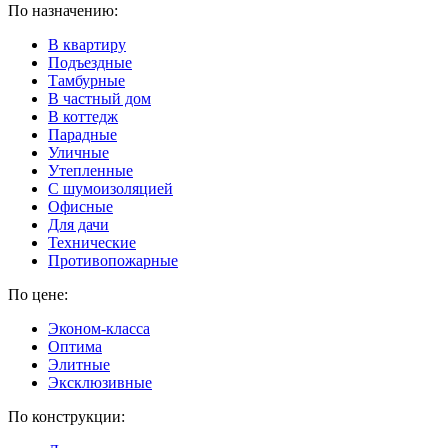
По назначению:
В квартиру
Подъездные
Тамбурные
В частный дом
В коттедж
Парадные
Уличные
Утепленные
C шумоизоляцией
Офисные
Для дачи
Технические
Противопожарные
По цене:
Эконом-класса
Оптима
Элитные
Эксклюзивные
По конструкции: