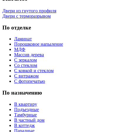
Двери из гнутого профиля
Двери с терморазрывом
По отделке
Ламинат
Порошковое напыление
МДФ
Массив дерева
С зеркалом
Со стеклом
С ковкой и стеклом
С витражом
С фотопечатью
По назначению
В квартиру
Подъездные
Тамбурные
В частный дом
В коттедж
Парадные