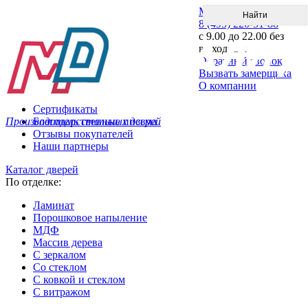
Меню
8 (495) 220-51-88
с 9.00 до 22.00 без
выходных
Обратный звонок
Вызвать замерщика
О компании
Сертификаты
Производитель стальных дверей
Благодарственные письма
Отзывы покупателей
Наши партнеры
Каталог дверей
По отделке:
Ламинат
Порошковое напыление
МДФ
Массив дерева
С зеркалом
Со стеклом
С ковкой и стеклом
С витражом