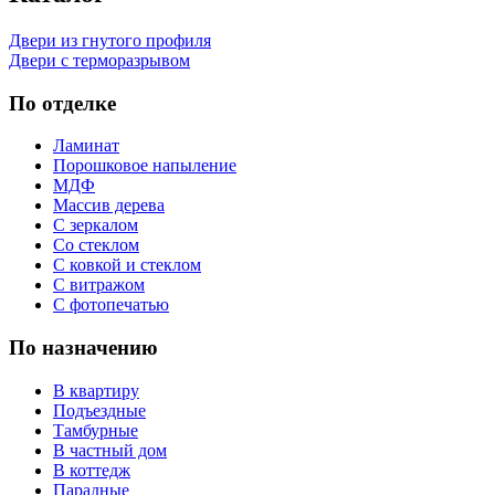
Двери из гнутого профиля
Двери с терморазрывом
По отделке
Ламинат
Порошковое напыление
МДФ
Массив дерева
С зеркалом
Со стеклом
С ковкой и стеклом
С витражом
С фотопечатью
По назначению
В квартиру
Подъездные
Тамбурные
В частный дом
В коттедж
Парадные