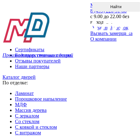
Меню
8 (495) 220-51-88
с 9.00 до 22.00 без
выходных
Обратный звонок
Вызвать замерщика
О компании
Сертификаты
Производитель стальных дверей
Благодарственные письма
Отзывы покупателей
Наши партнеры
Каталог дверей
По отделке:
Ламинат
Порошковое напыление
МДФ
Массив дерева
С зеркалом
Со стеклом
С ковкой и стеклом
С витражом