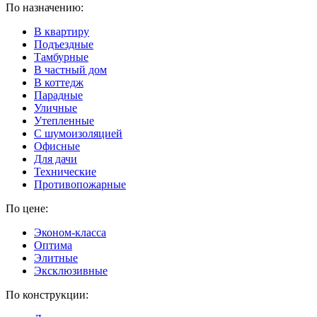
По назначению:
В квартиру
Подъездные
Тамбурные
В частный дом
В коттедж
Парадные
Уличные
Утепленные
C шумоизоляцией
Офисные
Для дачи
Технические
Противопожарные
По цене:
Эконом-класса
Оптима
Элитные
Эксклюзивные
По конструкции: