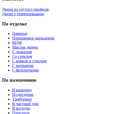
Двери из гнутого профиля
Двери с терморазрывом
По отделке
Ламинат
Порошковое напыление
МДФ
Массив дерева
С зеркалом
Со стеклом
С ковкой и стеклом
С витражом
С фотопечатью
По назначению
В квартиру
Подъездные
Тамбурные
В частный дом
В коттедж
Парадные