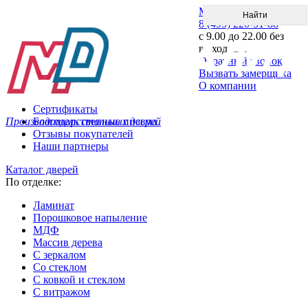
Меню
8 (495) 220-51-88
с 9.00 до 22.00 без
выходных
Обратный звонок
Вызвать замерщика
О компании
Сертификаты
Производитель стальных дверей
Благодарственные письма
Отзывы покупателей
Наши партнеры
Каталог дверей
По отделке:
Ламинат
Порошковое напыление
МДФ
Массив дерева
С зеркалом
Со стеклом
С ковкой и стеклом
С витражом