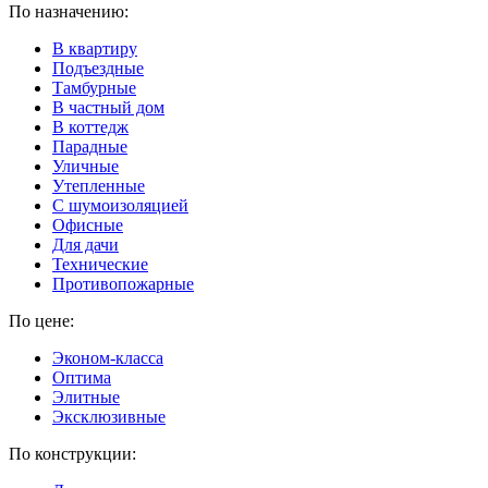
По назначению:
В квартиру
Подъездные
Тамбурные
В частный дом
В коттедж
Парадные
Уличные
Утепленные
C шумоизоляцией
Офисные
Для дачи
Технические
Противопожарные
По цене:
Эконом-класса
Оптима
Элитные
Эксклюзивные
По конструкции: