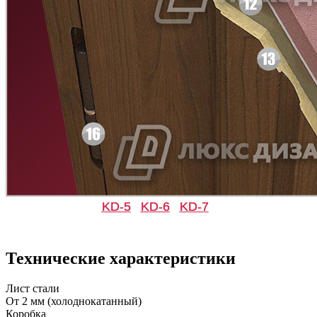
Д-11 СС
Д-15 60
C47
C48
KD-5
KD-6
KD-7
Д-33
Д-35 Н
Технические характеристики
C49
C50
Лист стали
От 2 мм (холоднокатанный)
Коробка