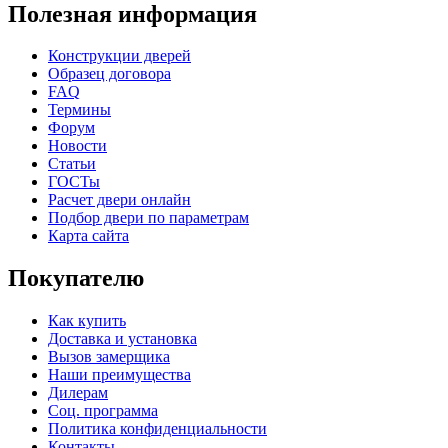
Полезная информация
Конструкции дверей
Образец договора
FAQ
К-36 С
К-36 СС
Термины
Форум
Новости
C71
C72
Статьи
ГОСТы
Расчет двери онлайн
Подбор двери по параметрам
Карта сайта
Покупателю
Как купить
К-37 Н
К-46 30
Доставка и установка
Вызов замерщика
Наши преимущества
C73
C75
Дилерам
Соц. программа
Политика конфиденциальности
Контакты