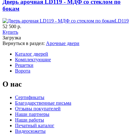
Дверь арочная LD119 - МДФ со стеклом по
бокам
LD119
52 500 р.
К-35 С
К-35 СС
Купить
Загрузка
Вернуться в раздел:
Арочные двери
C67
C68
Каталог дверей
Комплектующие
Решетки
Ворота
О нас
Сертификаты
К-36 46 30
К-36 Н
Благодарственные письма
Отзывы покупателей
Наши партнеры
Наши работы
C69
C70
Печатный каталог
Видеосюжеты