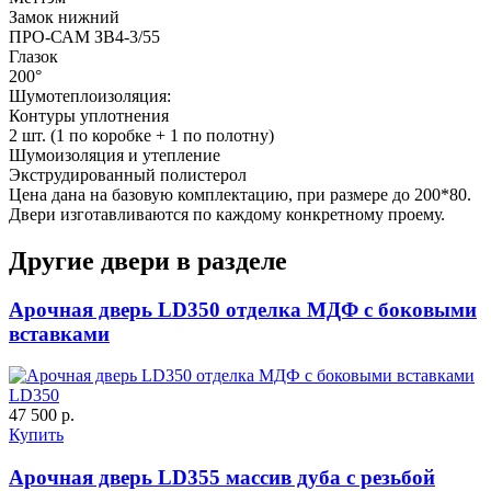
Замок нижний
ПРО-САМ ЗВ4-3/55
Глазок
200°
Шумотеплоизоляция:
Д-36 С
Д-36 СС
Контуры уплотнения
2 шт. (1 по коробке + 1 по полотну)
Шумоизоляция и утепление
C55
C56
Экструдированный полистерол
Цена дана на базовую комплектацию, при размере до 200*80.
Двери изготавливаются по каждому конкретному проему.
Другие двери в разделе
Арочная дверь LD350 отделка МДФ с боковыми
вставками
Д-37 Н
Д-43 30
LD350
C57
C58
47 500 р.
Купить
Арочная дверь LD355 массив дуба с резьбой