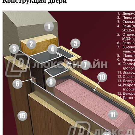
Конструкция двери
БНТ
БУК БАВАРИЯ
C43
C44
Д-11 Н
Д-11 С
C45
C46