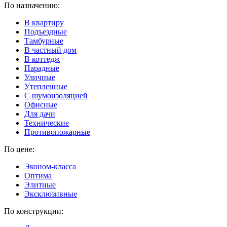
По назначению:
В квартиру
Подъездные
Тамбурные
В частный дом
В коттедж
Парадные
Уличные
Утепленные
C шумоизоляцией
Офисные
Для дачи
Технические
Противопожарные
По цене:
Эконом-класса
Оптима
Элитные
Эксклюзивные
По конструкции: