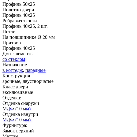
Профиль 50х25
Полотно двери
Профиль 40х25
Ребра жесткости
Профиль 40х25, 2 шт.
Д-35 С
Д-35 СС
Петли
На подшипнике Ø 20 мм
Притвор
C51
C52
Профиль 40х25
Доп. элементы
со стеклом
Назначение
в коттедж
,
парадные
Конструкция
арочные, двустворчатые
Класс двери
эксклюзивные
Д-36 46 30
Д-36 Н
Отделка:
Отделка снаружи
МДФ (10 мм)
Отделка изнутри
C53
C54
МДФ (10 мм)
Фурнитура:
Замок верхний
Меттэм