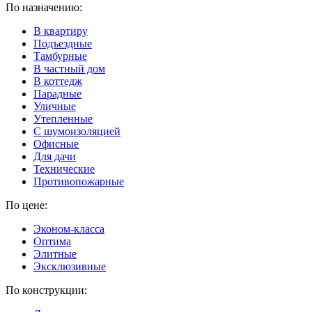
По назначению:
В квартиру
Подъездные
Тамбурные
В частный дом
В коттедж
Парадные
Уличные
Утепленные
C шумоизоляцией
Офисные
Для дачи
Технические
Противопожарные
По цене:
Эконом-класса
Оптима
Элитные
Эксклюзивные
По конструкции: