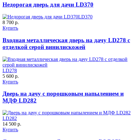
Недорогая дверь для дачи LD370
C59
C60
LD370
8 700 р.
Купить
Порошковое напыление
К-10 60
К-11 Н
Входная металлическая дверь на дачу LD278 с
"Крокодил"
отделкой серой винилискожей
LD278
5 600 р.
C61
C62
Купить
Дверь на дачу с порошковым напылением и
МДФ LD282
К-11 С
К-11 СС
LD282
14 500 р.
Купить