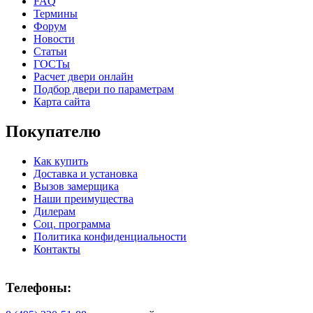
FAQ
Термины
C71
C72
Форум
Новости
Статьи
ГОСТы
Расчет двери онлайн
КНТ
ВЕНГЕ
Подбор двери по параметрам
Карта сайта
Покупателю
Как купить
Доставка и установка
C73
C75
Вызов замерщика
Наши преимущества
Дилерам
Соц. программа
Политика конфиденциальности
Контакты
Телефоны: