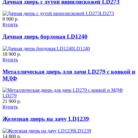
Дачная дверь с дутой винилискожей LD273
C63
C64
LD273
8 900 р.
Купить
Дачная дверь бордовая LD1240
К-35 С
К-35 СС
LD1240
18 900 р.
Порошковое напыление "Шелк"
Купить
Металлическая дверь для дачи LD279 с ковкой и
МДФ
C65
C66
LD279
21 900 р.
К-36 46 30
К-36 Н
Купить
Железная дверь на дачу LD1239
LD1239
14 800 р.