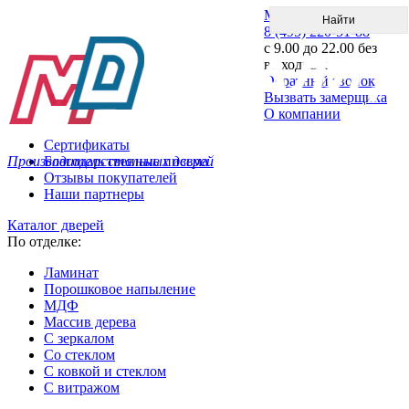
Меню
8 (495) 220-51-88
с 9.00 до 22.00 без
выходных
Обратный звонок
Вызвать замерщика
О компании
Сертификаты
Производитель стальных дверей
Благодарственные письма
Отзывы покупателей
Наши партнеры
Каталог дверей
По отделке:
Ламинат
Порошковое напыление
МДФ
Массив дерева
С зеркалом
Со стеклом
С ковкой и стеклом
С витражом