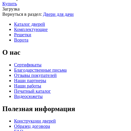
Купить
Загрузка
C67
C68
Вернуться в раздел:
Двери для дачи
Каталог дверей
Комплектующие
Решетки
К-36 С
К-36 СС
Ворота
О нас
Сертификаты
Благодарственные письма
Отзывы покупателей
C69
C70
Наши партнеры
Наши работы
Печатный каталог
Видеосюжеты
К-37 Н
К-46 30
Полезная информация
Конструкции дверей
Образец договора