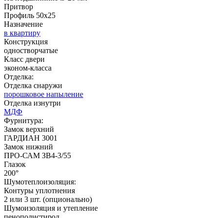
Притвор
C51
C52
Профиль 50х25
Назначение
в квартиру
Конструкция
одностворчатые
Д-36 С
Д-36 СС
Класс двери
эконом-класса
Отделка:
Отделка снаружи
Рисунок 15
порошковое напыление
Отделка изнутри
МДФ
Фурнитура:
C53
C54
Замок верхний
ГАРДИАН 3001
Замок нижний
ПРО-САМ ЗВ4-3/55
Глазок
Д-37 Н
Д-43 30
200°
Шумотеплоизоляция:
Контуры уплотнения
2 или 3 шт. (опционально)
Шумоизоляция и утепление
пенополистирол