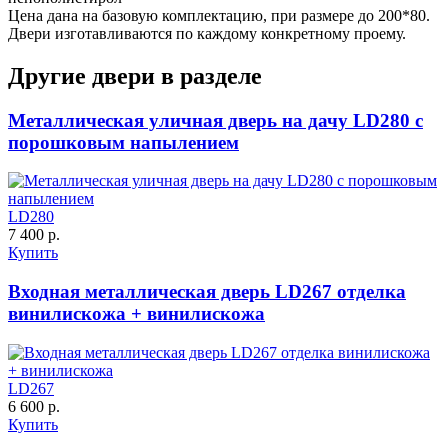
Цена дана на базовую комплектацию, при размере до 200*80.
C55
C56
Двери изготавливаются по каждому конкретному проему.
Другие двери в разделе
ДНТ
ДС
Металлическая уличная дверь на дачу LD280 с
порошковым напылением
LD280
7 400 р.
C57
C58
Купить
Входная металлическая дверь LD267 отделка
винилискожа + винилискожа
ДУБ БЕЛЁНЫЙ
ДЗП
LD267
6 600 р.
Купить