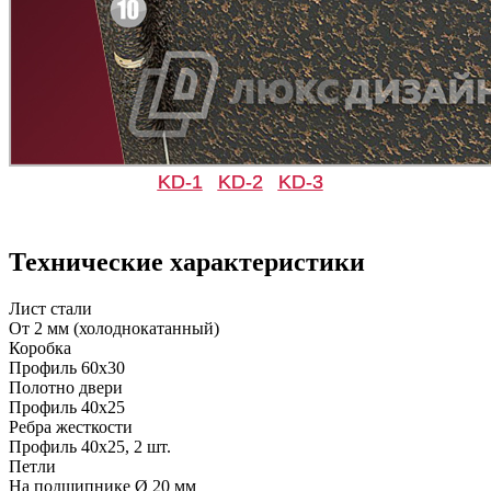
C47
C48
Д-35 С
Д-35 СС
KD-1
KD-2
KD-3
Рисунок 11
Рисунок 12
Технические характеристики
C49
C50
Лист стали
От 2 мм (холоднокатанный)
Коробка
Профиль 60х30
Д-36 46 30
Д-36 Н
Полотно двери
Профиль 40х25
Ребра жесткости
Профиль 40х25, 2 шт.
Рисунок 13
Рисунок 14
Петли
На подшипнике Ø 20 мм