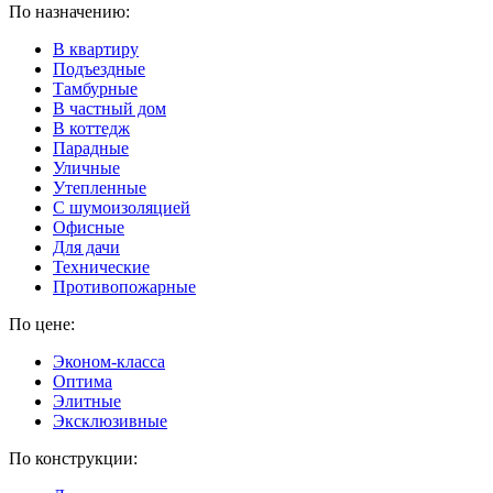
По назначению:
В квартиру
Подъездные
Тамбурные
В частный дом
В коттедж
Парадные
Уличные
Утепленные
C шумоизоляцией
Офисные
Для дачи
Технические
Противопожарные
По цене:
Эконом-класса
Оптима
Элитные
Эксклюзивные
По конструкции: