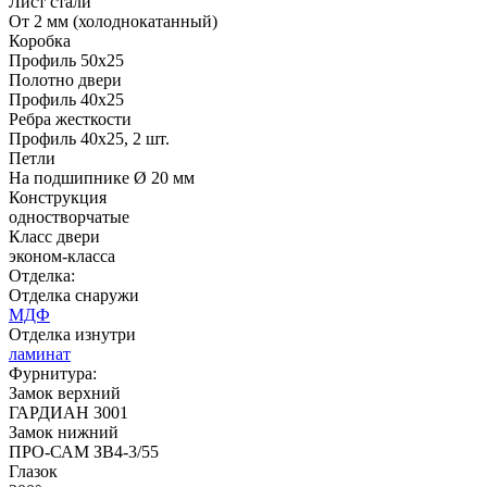
Лист стали
От 2 мм (холоднокатанный)
Коробка
Профиль 50х25
Полотно двери
Профиль 40х25
Ребра жесткости
Профиль 40х25, 2 шт.
Петли
На подшипнике Ø 20 мм
Конструкция
Рисунок 11
Рисунок 12
одностворчатые
Класс двери
эконом-класса
Отделка:
Отделка снаружи
МДФ
Отделка изнутри
ламинат
Фурнитура:
Замок верхний
ГАРДИАН 3001
Замок нижний
ПРО-САМ ЗВ4-3/55
Рисунок 13
Рисунок 14
Глазок