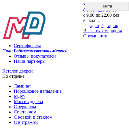
Меню
8 (495) 220-51-88
с 9.00 до 22.00 без
выходных
Обратный звонок
Вызвать замерщика
О компании
Сертификаты
Производитель стальных дверей
Благодарственные письма
Отзывы покупателей
Наши партнеры
Каталог дверей
По отделке:
Ламинат
Порошковое напыление
МДФ
Массив дерева
С зеркалом
Со стеклом
С ковкой и стеклом
С витражом