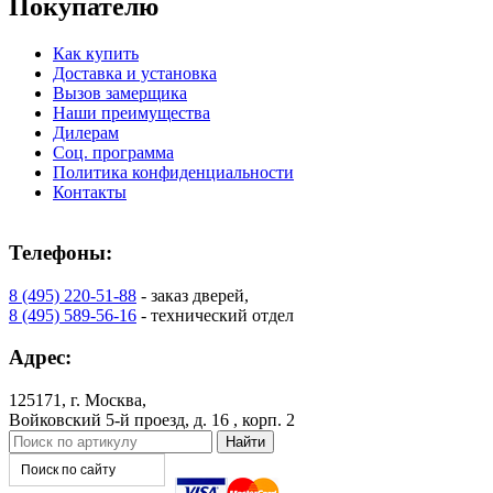
Покупателю
Как купить
Доставка и установка
Вызов замерщика
Наши преимущества
Дилерам
К-37 Н
К-46 30
Соц. программа
Политика конфиденциальности
Контакты
C73
C75
Телефоны:
8 (495) 220-51-88
- заказ дверей,
8 (495) 589-56-16
- технический отдел
Адрес:
КНТ
ВЕНГЕ
125171, г. Москва,
Войковский 5-й проезд, д. 16 , корп. 2
C76
C77