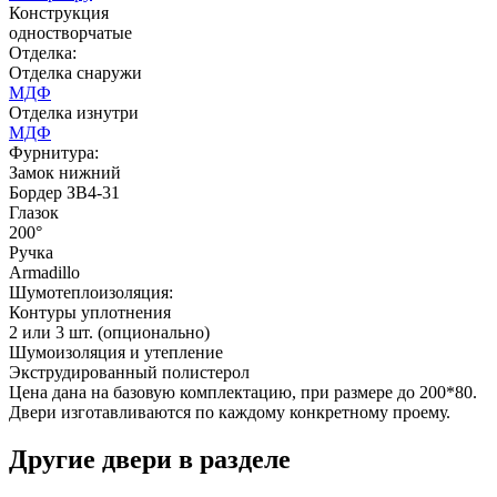
Конструкция
одностворчатые
Отделка:
Отделка снаружи
МДФ
Отделка изнутри
Д-36 46 30
Д-36 Н
МДФ
Фурнитура:
Замок нижний
Бордер ЗВ4-31
C53
C54
Глазок
200°
Ручка
Armadillo
Шумотеплоизоляция:
Контуры уплотнения
2 или 3 шт. (опционально)
Шумоизоляция и утепление
Экструдированный полистерол
Д-36 С
Д-36 СС
Цена дана на базовую комплектацию, при размере до 200*80.
Двери изготавливаются по каждому конкретному проему.
C55
C56
Другие двери в разделе