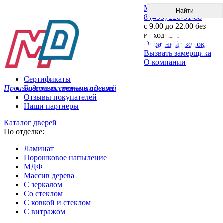
Меню
8 (495) 220-51-88
с 9.00 до 22.00 без
выходных
Обратный звонок
Вызвать замерщика
О компании
Сертификаты
Производитель стальных дверей
Благодарственные письма
Отзывы покупателей
Наши партнеры
Каталог дверей
По отделке:
Ламинат
Порошковое напыление
МДФ
Массив дерева
С зеркалом
Со стеклом
С ковкой и стеклом
С витражом