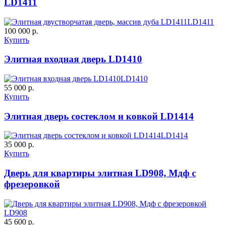
LD1411
LD1411
100 000 р.
Купить
Элитная входная дверь LD1410
ДУБ БЕЛЁНЫЙ
ДЗП
LD1410
55 000 р.
C61
C62
Купить
Элитная дверь состеклом и ковкой LD1414
LD1414
35 000 р.
Купить
К-10 60
К-11 Н
Дверь для квартиры элитная LD908, Мдф с
фрезеровкой
C63
C64
LD908
45 600 р.