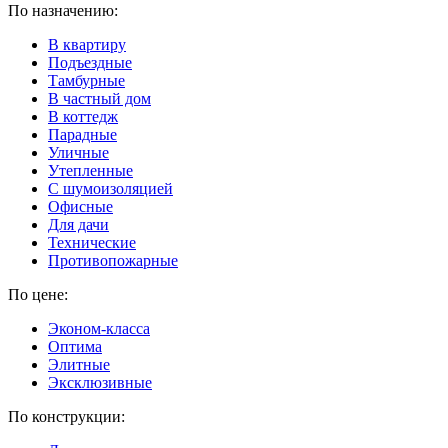
По назначению:
В квартиру
Подъездные
Тамбурные
В частный дом
В коттедж
Парадные
Уличные
Утепленные
C шумоизоляцией
Офисные
Для дачи
Технические
Противопожарные
По цене:
Эконом-класса
Оптима
Элитные
Эксклюзивные
По конструкции: