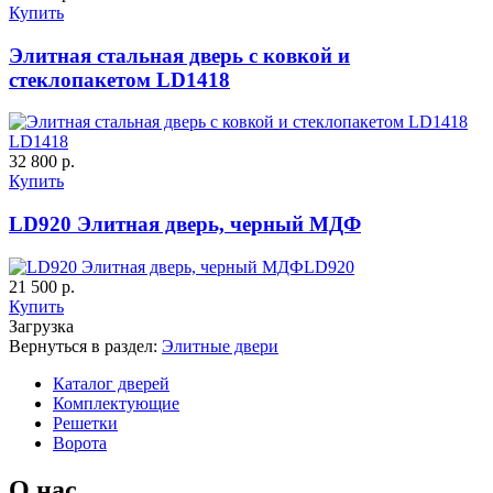
Купить
Элитная стальная дверь с ковкой и
стеклопакетом LD1418
К-11 С
К-11 СС
LD1418
32 800 р.
Купить
C65
C66
LD920 Элитная дверь, черный МДФ
LD920
21 500 р.
Купить
Загрузка
Вернуться в раздел:
Элитные двери
К-35 С
К-35 СС
Каталог дверей
Комплектующие
Решетки
Ворота
C67
C68
О нас