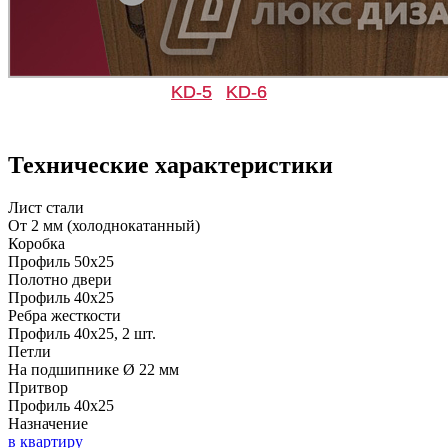
KD-5
KD-6
Д-33
Д-35 Н
Технические характеристики
C49
C50
Лист стали
От 2 мм (холоднокатанный)
Коробка
Профиль 50х25
Полотно двери
Профиль 40х25
Ребра жесткости
Профиль 40х25, 2 шт.
Д-35 С
Д-35 СС
Петли
На подшипнике Ø 22 мм
Притвор
C51
C52
Профиль 40х25
Назначение
в квартиру