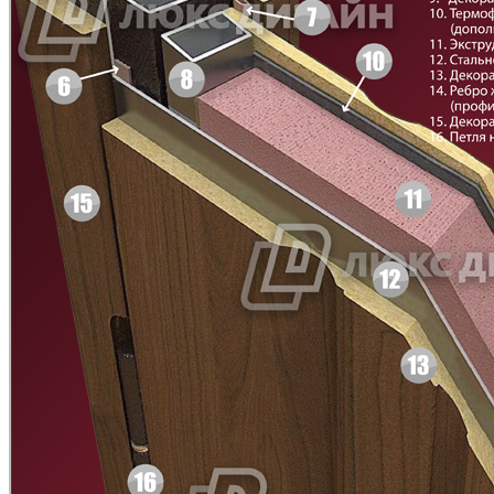
Д-11 Н
Д-11 С
C45
C46
Д-11 СС
Д-15 60
C47
C48