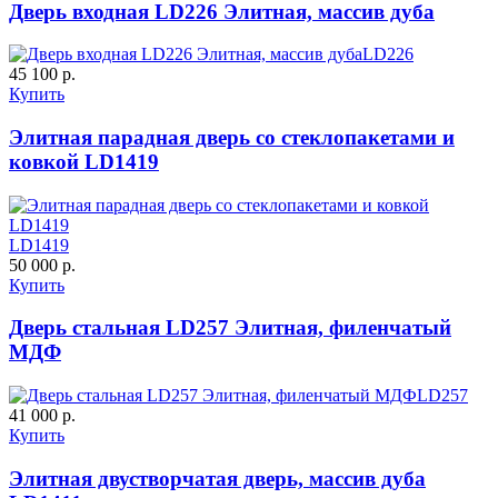
Дверь входная LD226 Элитная, массив дуба
LD226
45 100 р.
Купить
Д-37 Н
Д-43 30
Элитная парадная дверь со стеклопакетами и
ковкой LD1419
C57
C58
LD1419
50 000 р.
Купить
Дверь стальная LD257 Элитная, филенчатый
МДФ
ДНТ
ДС
LD257
41 000 р.
Купить
C59
C60
Элитная двустворчатая дверь, массив дуба