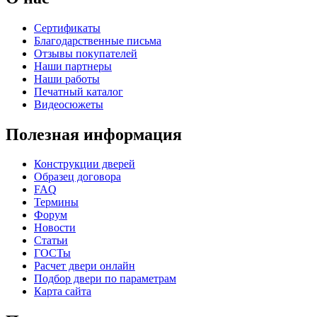
Сертификаты
Благодарственные письма
Отзывы покупателей
Наши партнеры
Наши работы
К-36 46 30
К-36 Н
Печатный каталог
Видеосюжеты
C69
C70
Полезная информация
Конструкции дверей
Образец договора
FAQ
Термины
Форум
Новости
Статьи
К-36 С
К-36 СС
ГОСТы
Расчет двери онлайн
Подбор двери по параметрам
C71
C72
Карта сайта