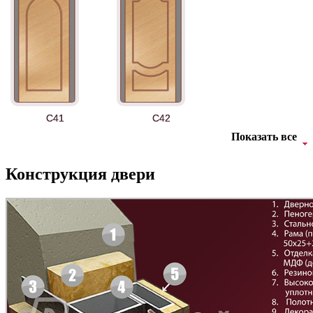
АНТ
Б-35 3
C41
C42
Показать все
Конструкция двери
БНТ
БУК БАВАРИЯ
C43
C44