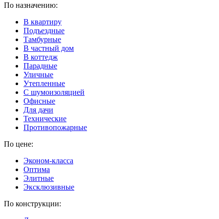
По назначению:
В квартиру
Подъездные
Тамбурные
В частный дом
В коттедж
Парадные
Уличные
Утепленные
C шумоизоляцией
Офисные
Для дачи
Технические
Противопожарные
По цене:
Эконом-класса
Оптима
Элитные
Эксклюзивные
По конструкции: