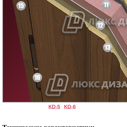
Д-36 С
Д-36 СС
Д-37 Н
Д-43 30
KD-5
KD-6