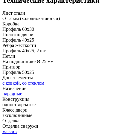
Технические характеристики
Лист стали
От 2 мм (холоднокатанный)
ДНТ
ДС
Коробка
Профиль 60х30
Полотно двери
Профиль 40х25
Ребра жесткости
Профиль 40х25, 2 шт.
Петли
На подшипнике Ø 25 мм
Притвор
Профиль 50х25
Доп. элементы
с ковкой
,
со стеклом
ДУБ БЕЛЁНЫЙ
ДЗП
Назначение
парадные
Конструкция
одностворчатые
Класс двери
эксклюзивные
Отделка:
Отделка снаружи
массив