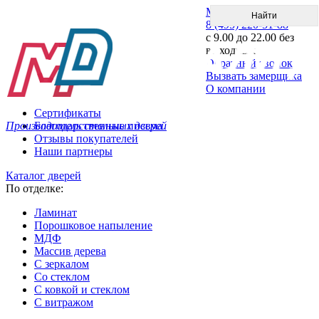
Меню
8 (495) 220-51-88
с 9.00 до 22.00 без
выходных
Обратный звонок
Вызвать замерщика
О компании
Сертификаты
Производитель стальных дверей
Благодарственные письма
Отзывы покупателей
Наши партнеры
Каталог дверей
По отделке:
Ламинат
Порошковое напыление
МДФ
Массив дерева
С зеркалом
Со стеклом
С ковкой и стеклом
С витражом