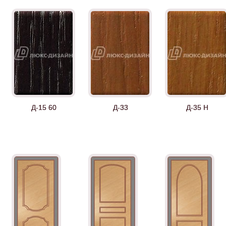
Д-15 60
Д-33
Д-35 Н
Д-36 СС
Д-37 Н
Д-43 30