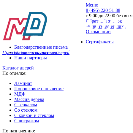
Меню
8 (495) 220-51-88
с 9.00 до 22.00 без вы
Обратный звонок
Вызвать замерщика
О компании
Сертификаты
Благодарственные письма
Производитель стальных дверей
Отзывы покупателей
Наши партнеры
Каталог дверей
По отделке:
Ламинат
Порошковое напыление
МДФ
Массив дерева
С зеркалом
Со стеклом
С ковкой и стеклом
С витражом
По назначению: