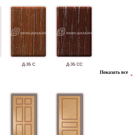
Д-35 С
Д-35 СС
Показать все
ДНТ
ДС