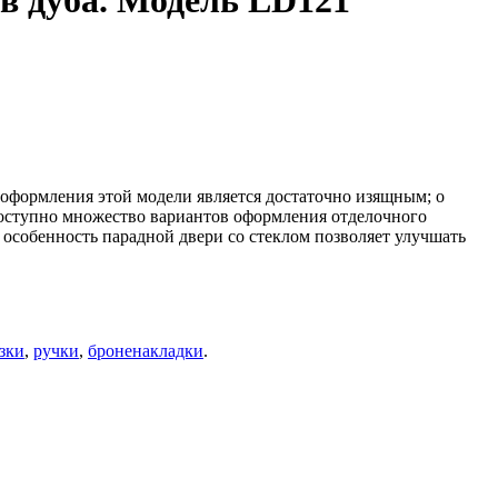
ив дуба. Модель LD121
 оформления этой модели является достаточно изящным; о
 Доступно множество вариантов оформления отделочного
 особенность парадной двери со стеклом позволяет улучшать
зки
,
ручки
,
броненакладки
.