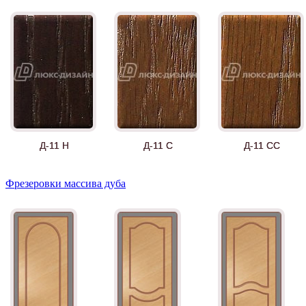
Д-11 Н
Д-11 С
Д-11 СС
Фрезеровки массива дуба
Д-36 46 30
Д-36 Н
Д-36 С