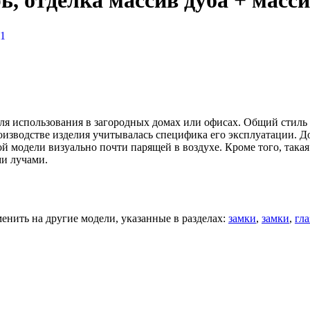
, отделка массив дуба + масс
1
ля использования в загородных домах или офисах. Общий стиль
производстве изделия учитывалась специфика его эксплуатации.
й модели визуально почти парящей в воздухе. Кроме того, такая
и лучами.
нить на другие модели, указанные в разделах:
замки
,
замки
,
гла