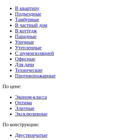
В квартиру
Подъездные
Тамбурные
В частный дом
В коттедж
Парадные
Уличные
Утепленные
C шумоизоляцией
Офисные
Для дачи
Технические
Противопожарные
По цене:
Эконом-класса
Оптима
Элитные
Эксклюзивные
По конструкции:
Двустворчатые