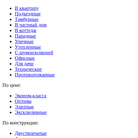
В квартиру
Подъездные
Тамбурные
В частный дом
В коттедж
Парадные
Уличные
Утепленные
C шумоизоляцией
Офисные
Для дачи
Технические
Противопожарные
По цене:
Эконом-класса
Оптима
Элитные
Эксклюзивные
По конструкции:
Двустворчатые