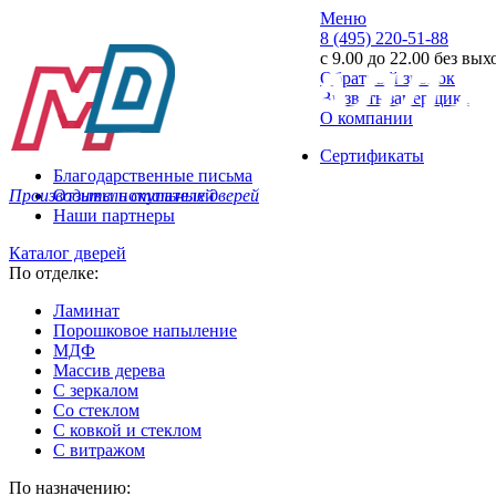
Меню
8 (495) 220-51-88
с 9.00 до 22.00 без вы
Обратный звонок
Вызвать замерщика
О компании
Сертификаты
Благодарственные письма
Производитель стальных дверей
Отзывы покупателей
Наши партнеры
Каталог дверей
По отделке:
Ламинат
Порошковое напыление
МДФ
Массив дерева
С зеркалом
Со стеклом
С ковкой и стеклом
С витражом
По назначению: