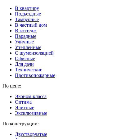
В квартиру
Подъездные
Тамбурные
В частный дом
В коттедж
Парадные
Уличные
Утепленные
C шумоизоляцией
Офисные
Для дачи
Технические
Противопожарные
По цене:
Эконом-класса
Оптима
Элитные
Эксклюзивные
По конструкции:
Двустворчатые