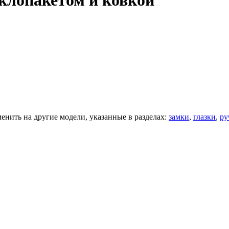
еклопакетом и ковкой
нить на другие модели, указанные в разделах:
замки
,
глазки
,
ру