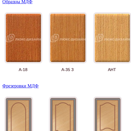
Образцы МДФ
А-18
А-35 3
АНТ
Фрезеровки МДФ