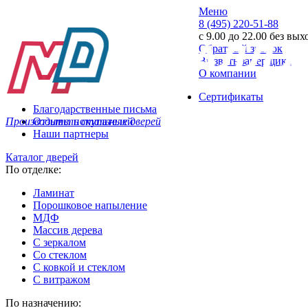
Меню
8 (495) 220-51-88
с 9.00 до 22.00 без вы
Обратный звонок
Вызвать замерщика
О компании
Сертификаты
Благодарственные письма
Производитель стальных дверей
Отзывы покупателей
Наши партнеры
Каталог дверей
По отделке:
Ламинат
Порошковое напыление
МДФ
Массив дерева
С зеркалом
Со стеклом
С ковкой и стеклом
С витражом
По назначению: