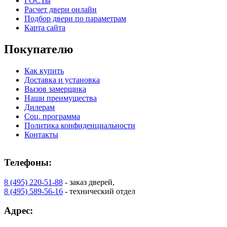
ГОСТы
Расчет двери онлайн
Подбор двери по параметрам
К-36 С
К-36 СС
Карта сайта
Покупателю
C71
C72
Как купить
Доставка и установка
Вызов замерщика
Наши преимущества
Дилерам
Соц. программа
Политика конфиденциальности
Контакты
К-37 Н
К-46 30
Телефоны:
C73
C75
8 (495) 220-51-88
- заказ дверей,
8 (495) 589-56-16
- технический отдел
Адрес: