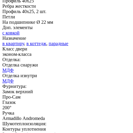
Профиль 40х25
Ребра жесткости
Профиль 40х25, 2 шт.
Д-35 С
Д-35 СС
Петли
На подшипнике Ø 22 мм
Доп. элементы
C51
C52
с ковкой
Назначение
в квартиру
,
в коттедж
,
парадные
Класс двери
эконом-класса
Отделка:
Отделка снаружи
МДФ
Отделка изнутри
Д-36 46 30
Д-36 Н
МДФ
Фурнитура:
Замок верхний
Про-Сам
C53
C54
Глазок
200°
Ручка
Armadillo Аndromeda
Шумотеплоизоляция:
Контуры уплотнения