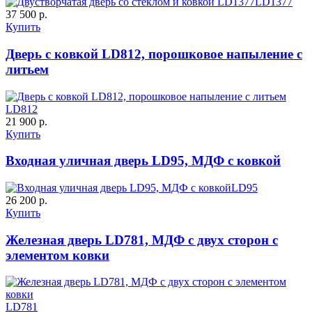
LD1377
37 500 р.
Купить
ДНТ
ДС
Дверь с ковкой LD812, порошковое напыление с
литьем
C59
C60
LD812
21 900 р.
Купить
Входная уличная дверь LD95, МДФ с ковкой
LD95
ДУБ БЕЛЁНЫЙ
ДЗП
26 200 р.
Купить
C61
C62
Железная дверь LD781, МДФ с двух сторон с
элементом ковки
LD781