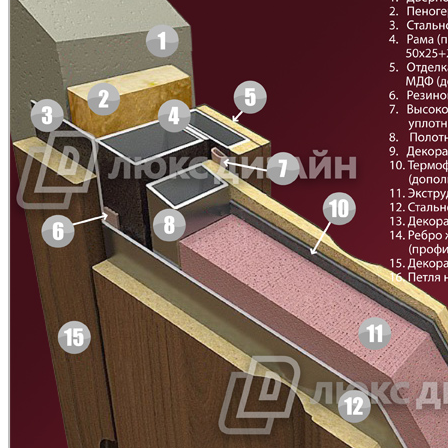
БНТ
БУК БАВАРИЯ
C43
C44
Д-11 Н
Д-11 С
C45
C46