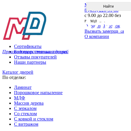
Меню
8 (495) 220-51-88
с 9.00 до 22.00 без
выходных
Обратный звонок
Вызвать замерщика
О компании
Сертификаты
Производитель стальных дверей
Благодарственные письма
Отзывы покупателей
Наши партнеры
Каталог дверей
По отделке:
Ламинат
Порошковое напыление
МДФ
Массив дерева
С зеркалом
Со стеклом
С ковкой и стеклом
С витражом