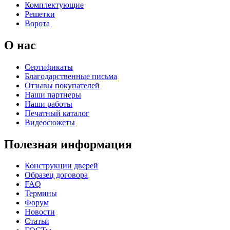
Комплектующие
Решетки
Ворота
К-35 С
К-35 СС
О нас
C67
C68
Сертификаты
Благодарственные письма
Отзывы покупателей
Наши партнеры
Наши работы
Печатный каталог
Видеосюжеты
К-36 46 30
К-36 Н
Полезная информация
Конструкции дверей
C69
C70
Образец договора
FAQ
Термины
Форум
Новости
Статьи