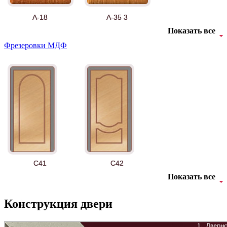
А-18
А-35 3
Показать все
Фрезеровки МДФ
АНТ
Б-35 3
C41
C42
Показать все
Конструкция двери