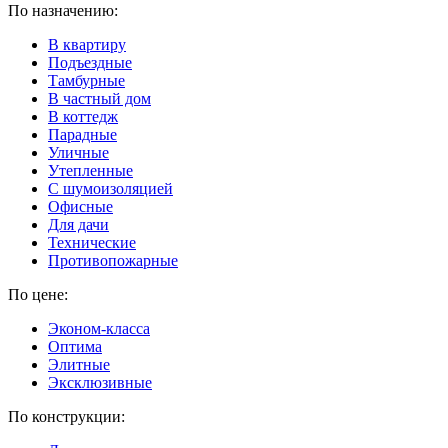
По назначению:
В квартиру
Подъездные
Тамбурные
В частный дом
В коттедж
Парадные
Уличные
Утепленные
C шумоизоляцией
Офисные
Для дачи
Технические
Противопожарные
По цене:
Эконом-класса
Оптима
Элитные
Эксклюзивные
По конструкции: